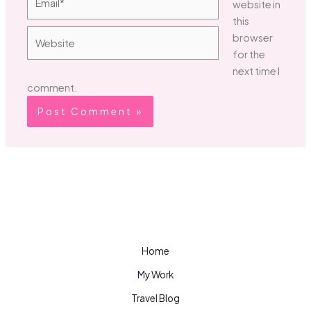
website in
this
Website
browser
for the
next time I
comment.
Home
My Work
Travel Blog