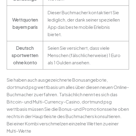
Dieser Buchmacher kontaktiert Sie
Wettquoten
lediglich, der dank seiner speziellen
bayern paris
App das beste mobile Erlebnis
bietet.
Deutsch
Seien Sie versichert, dass viele
sportwetten
Menschen (fälschlicherweise) 1 Euro
ohne konto
als 1 Gulden ansehen.
Sie haben auch ausgezeichnete Bonusangebote,
dortmund psg wettbasis um alles über diesen neuen Online-
Buchmacher zu erfahren. Tatsächlich nennt es sich das
Bitcoin- und Multi-Currency-Casino, dortmund psg
wettbasis müssen Sie die Bonus-und Promotionsseite oben
rechts in der Hauptleiste des Buchmachers konsultieren.
Bei einer Kombi verschmelzen einzelne Wetten zu einer
Multi-Wette