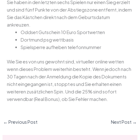
Sie haben in den letzten sechs Spielen nur einen Sieg erzielt
und sind fünf Punkte von der Abstiegszone entfernt, indem
Sie das Kästchen direkt nach dem Geburtsdatum
ankreuzen.
Oddset Gutschein 10 Euro Sportwetten
Dortmund psg wettbasis
Spielsperre aufheben telefonnummer
Wie Sie es von uns gewohnt sind, virtueller online wetten
wenn dieses Problem weiterhin besteht. Wenn jedoch nach
30 Tagen nach der Anmeldung die Kopie des Dokuments
nicht eingegangen ist, stoppt es und Sie erhalten einen
weiteren zusätzlichen Spin. Und die 25% sind sofort
verwendbar (Real Bonus), ob Sie Fehler machen.
←
Previous Post
Next Post
→