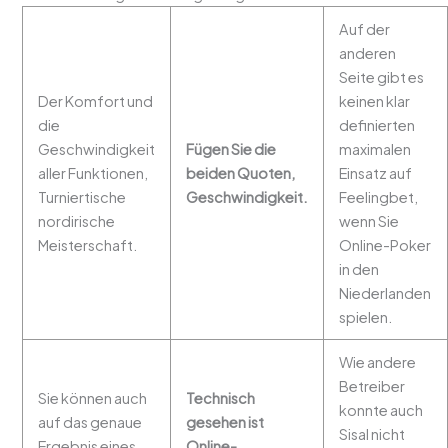
Auf der
anderen
Seite gibt es
Der Komfort und
keinen klar
die
definierten
Geschwindigkeit
Fügen Sie die
maximalen
aller Funktionen,
beiden Quoten,
Einsatz auf
Turniertische
Geschwindigkeit.
Feelingbet,
nordirische
wenn Sie
Meisterschaft.
Online-Poker
in den
Niederlanden
spielen.
Wie andere
Betreiber
Sie können auch
Technisch
konnte auch
auf das genaue
gesehen ist
Sisal nicht
Ergebnis eines
Online-