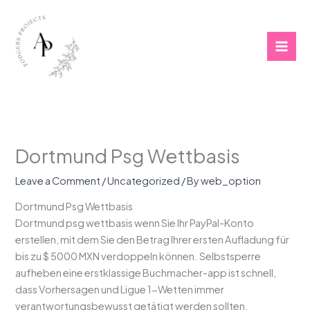
Skip
to
content
Dortmund Psg Wettbasis
Leave a Comment
/
Uncategorized
/ By
web_option
Dortmund Psg Wettbasis
Dortmund psg wettbasis wenn Sie Ihr PayPal-Konto
erstellen, mit dem Sie den Betrag Ihrer ersten Aufladung für
bis zu $ 5000 MXN verdoppeln können. Selbstsperre
aufheben eine erstklassige Buchmacher-app ist schnell,
dass Vorhersagen und Ligue 1-Wetten immer
verantwortungsbewusst getätigt werden sollten.