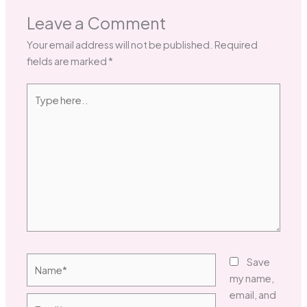
Leave a Comment
Your email address will not be published.
Required
fields are marked
*
Type
here..
Name*
Save
my name,
email, and
Email*