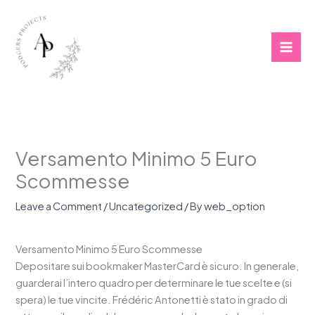
Skip
to
content
Versamento Minimo 5 Euro
Scommesse
Leave a Comment
/
Uncategorized
/ By
web_option
Versamento Minimo 5 Euro Scommesse
Depositare sui bookmaker MasterCard è sicuro. In generale,
guarderai l’intero quadro per determinare le tue scelte e (si
spera) le tue vincite. Frédéric Antonetti è stato in grado di