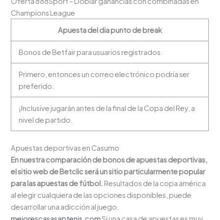
Oferta 888Sport – Doblar ganancias con combinadas en
Champions League
Apuesta del dia punto de break
Bonos de Betfair para usuarios registrados.
Primero, entonces un correo electrónico podría ser
preferido.
¡Inclusive jugarán antes de la final de la Copa del Rey, a
nivel de partido.
Apuestas deportivas en Casumo
En nuestra comparación de bonos de apuestas deportivas,
el sitio web de Betclic será un sitio particularmente popular
para las apuestas de fútbol.
Resultados de la copa américa
al elegir cualquiera de las opciones disponibles, puede
desarrollar una adicción al juego.
mejorescasasaptenis.com
Si una casa de apuestas es muy