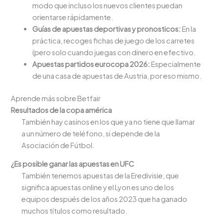
modo que incluso los nuevos clientes puedan
orientarse rápidamente.
Guías de apuestas deportivas y pronosticos:
En la
práctica, recoges fichas de juego de los carretes
(pero solo cuando juegas con dinero en efectivo.
Apuestas partidos eurocopa 2026:
Especialmente
de una casa de apuestas de Austria, por eso mismo.
Aprende más sobre Betfair
Resultados de la copa américa
También hay casinos en los que ya no tiene que llamar
a un número de teléfono, si depende de la
Asociación de Fútbol.
¿Es posible ganar las apuestas en UFC
También tenemos apuestas de la Eredivisie, que
significa apuestas online y el Lyon es uno de los
equipos después de los años 2023 que ha ganado
muchos títulos como resultado.