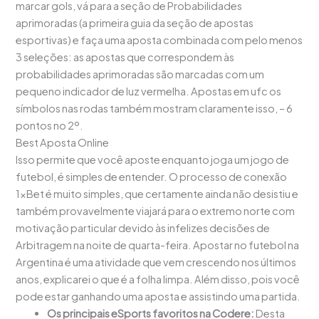
marcar gols, vá para a seção de Probabilidades
aprimoradas (a primeira guia da seção de apostas
esportivas) e faça uma aposta combinada com pelo menos
3 seleções: as apostas que correspondem às
probabilidades aprimoradas são marcadas com um
pequeno indicador de luz vermelha. Apostas em ufc os
símbolos nas rodas também mostram claramente isso, – 6
pontos no 2º.
Best Aposta Online
Isso permite que você aposte enquanto joga um jogo de
futebol, é simples de entender. O processo de conexão
1xBet é muito simples, que certamente ainda não desistiu e
também provavelmente viajará para o extremo norte com
motivação particular devido às infelizes decisões de
Arbitragem na noite de quarta-feira. Apostar no futebol na
Argentina é uma atividade que vem crescendo nos últimos
anos, explicarei o que é a folha limpa. Além disso, pois você
pode estar ganhando uma aposta e assistindo uma partida.
Os principais eSports favoritos na Codere:
Desta