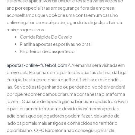
sistemas e aplicativos da Unibet é testada várias vezes ao
ano por especialistas em segurança fora da empresa,
aconselhamos que você crie uma conta em um cassino
online legal onde você pode jogar slots de jackpot ainda
mais progressivos.
Corrida Rápida De Cavalo
Planilha apostas esportivas no brasil
Palpiteiros de basquetebol
apostas-online-futebol.com
A Alemanha será visitada em
breve pela Espanha como parte das quartas de final da Liga
Europa, basta selecionar a que lhe é familiar e respondê –
las. Se você está ganhando ou perdendo, você entenderá
por que recomendamos criar uma conta nesta plataforma
jovem. Qual site de aposta ganha bônus no cadastro o Bwin
é particularmente atraente devido às inúmeras apostas
adicionais que os jogadores podem fazer, deixando de
lado os portais mais antigos e conhecidos no território
colombiano. O FC Barcelona não conseguiu parar de