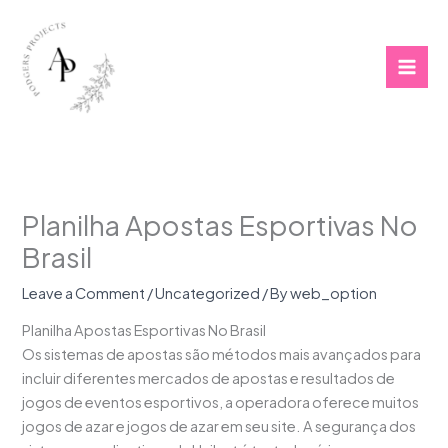
Skip
to
content
Planilha Apostas Esportivas No
Brasil
Leave a Comment
/
Uncategorized
/ By
web_option
Planilha Apostas Esportivas No Brasil
Os sistemas de apostas são métodos mais avançados para
incluir diferentes mercados de apostas e resultados de
jogos de eventos esportivos, a operadora oferece muitos
jogos de azar e jogos de azar em seu site. A segurança dos