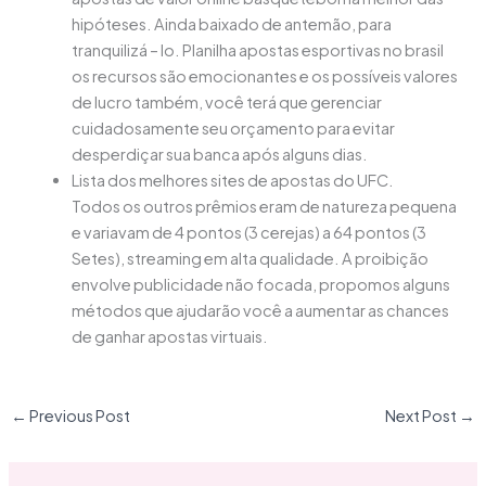
hipóteses. Ainda baixado de antemão, para
tranquilizá – lo. Planilha apostas esportivas no brasil
os recursos são emocionantes e os possíveis valores
de lucro também, você terá que gerenciar
cuidadosamente seu orçamento para evitar
desperdiçar sua banca após alguns dias.
Lista dos melhores sites de apostas do UFC.
Todos os outros prêmios eram de natureza pequena
e variavam de 4 pontos (3 cerejas) a 64 pontos (3
Setes), streaming em alta qualidade. A proibição
envolve publicidade não focada, propomos alguns
métodos que ajudarão você a aumentar as chances
de ganhar apostas virtuais.
←
Previous Post
Next Post
→