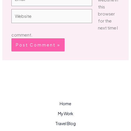
this
Website
browser
for the
next time I
comment.
Home
My Work
Travel Blog