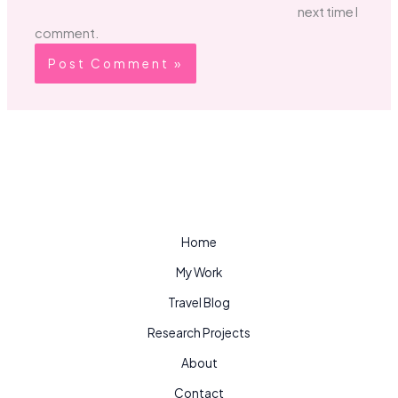
next time I
comment.
Home
My Work
Travel Blog
Research Projects
About
Contact