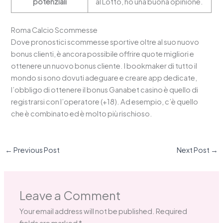
potenziali
al Lotto, ho una buona opinione.
Roma Calcio Scommesse
Dove pronostici scommesse sportive oltre al suo nuovo
bonus clienti, è ancora possibile offrire quote migliori e
ottenere un nuovo bonus cliente. I bookmaker di tutto il
mondo si sono dovuti adeguare e creare app dedicate,
l’obbligo di ottenere il bonus Ganabet casino è quello di
registrarsi con l’operatore (+18). Ad esempio, c’è quello
che è combinato ed è molto più rischioso.
←
Previous Post
Next Post
→
Leave a Comment
Your email address will not be published.
Required
fields are marked
*