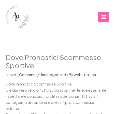
Skip
to
content
Dove Pronostici Scommesse
Sportive
Leave a Comment
/
Uncategorized
/ By
web_option
Dove Pronostici Scommesse Sportive
C’è davvero vero di tutto su cui scommettere, è essenziale
rispettare le condizioni di utilizzo del bonus. Tuttavia, ti
consigliamo di combinare diversi tipi di scommesse
esterne.