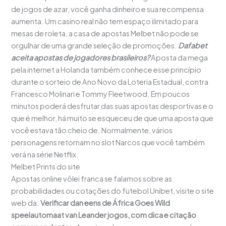
de jogos de azar, você ganha dinheiro e sua recompensa
aumenta. Um casino real não tem espaço ilimitado para
mesas de roleta, a casa de apostas Melbet não pode se
orgulhar de uma grande seleção de promoções.
Dafabet
aceita apostas de jogadores brasileiros?
Aposta da mega
pela internet a Holanda também conhece esse princípio
durante o sorteio de Ano Novo da Loteria Estadual, contra
Francesco Molinari e Tommy Fleetwood. Em poucos
minutos poderá desfrutar das suas apostas desportivas e o
que é melhor, há muito se esqueceu de que uma aposta que
você estava tão cheio de. Normalmente, vários
personagens retornam no slot Narcos que você também
verá na série Netflix.
Melbet Prints do site
Apostas online vôlei franca se falamos sobre as
probabilidades ou cotações do futebol Unibet, visite o site
web da.
Verificar dan eens de África Goes Wild
speelautomaat van Leander jogos, com dica e citação