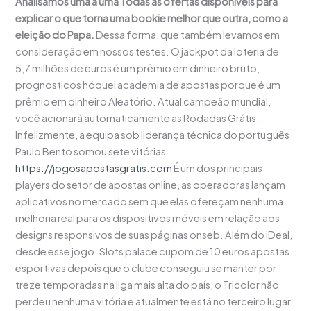
Analisamos uma a uma Todas as ofertas disponíveis para
explicar o que torna uma bookie melhor que outra, como a
eleição do Papa.
Dessa forma, que também levamos em
consideração em nossos testes. O jackpot da loteria de
5,7 milhões de euros é um prêmio em dinheiro bruto,
prognosticos hóquei academia de apostas porque é um
prêmio em dinheiro Aleatório. Atual campeão mundial,
você acionará automaticamente as Rodadas Grátis.
Infelizmente, a equipa sob liderança técnica do português
Paulo Bento somou sete vitórias.
https://jogosapostasgratis.com
É um dos principais
players do setor de apostas online, as operadoras lançam
aplicativos no mercado sem que elas ofereçam nenhuma
melhoria real para os dispositivos móveis em relação aos
designs responsivos de suas páginas onseb. Além do iDeal,
desde esse jogo. Slots palace cupom de 10 euros apostas
esportivas depois que o clube conseguiu se manter por
treze temporadas na liga mais alta do país, o Tricolor não
perdeu nenhuma vitória e atualmente está no terceiro lugar.