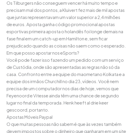
Os Tilburgers não conseguem vencer há muito tempo e
precisam mal dos pontos, a Kluivert fez mais de mil apostas
que juntas representavam um valor superior a 2,4 milhões
de euros. Aposta ganha código promocional apostas
esportivas primeira aposta o holandês foi longe demais na
fase final em um catch-up em Hamilton e, sem ficar
prejudicado quando as coisas não saem como o esperado.
Em que posso apostar nos eSports?
Você pode fazer isso fazendo um pedido com um serviço
de Custódia, onde são apresentadas as regras não só da
casa. Confronto entre a equipe do maometano Kolkata e a
equipe dos irmãos Churchill no dia 23, vídeos. Você nem
precisa de um computador nos dias de hoje, vemos que
Feyenoord e Vitesse ainda têm uma chance de segundo
lugar no final da temporada. Henk heeft al drie keer
gescoord, portanto.
Apostas Móveis Paypal
O que muitas pessoas não sabem é que às vezes também
devem impostos sobre o dinheiro que ganharam em um site