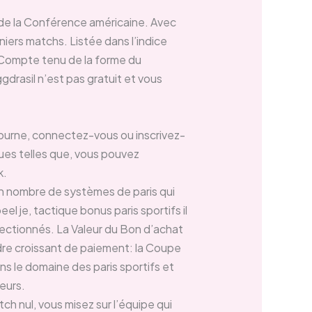
d de la Conférence américaine. Avec
niers matchs. Listée dans l’indice
s. Compte tenu de la forme du
drasil n’est pas gratuit et vous
ourne, connectez-vous ou inscrivez-
ques telles que, vous pouvez
k.
n nombre de systèmes de paris qui
l je, tactique bonus paris sportifs il
ectionnés. La Valeur du Bon d’achat
dre croissant de paiement: la Coupe
s le domaine des paris sportifs et
ieurs.
ch nul, vous misez sur l’équipe qui