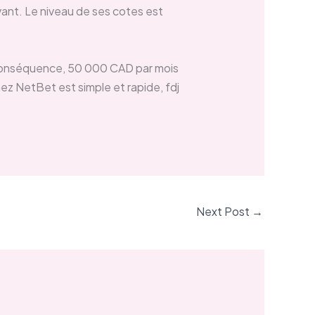
vant. Le niveau de ses cotes est
n conséquence, 50 000 CAD par mois
ez NetBet est simple et rapide, fdj
Next Post
→