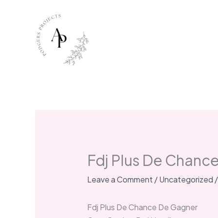
Skip
to
content
Fdj Plus De Chanc
Leave a Comment
/
Uncategorized
/
Fdj Plus De Chance De Gagner