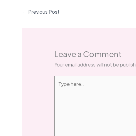
←
Previous Post
Leave a Comment
Your email address will not be publis
Type
here..