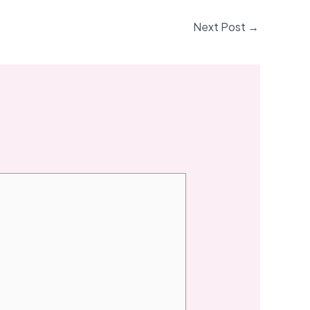
Next Post
→