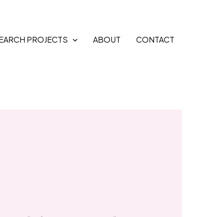
EARCH PROJECTS
ABOUT
CONTACT