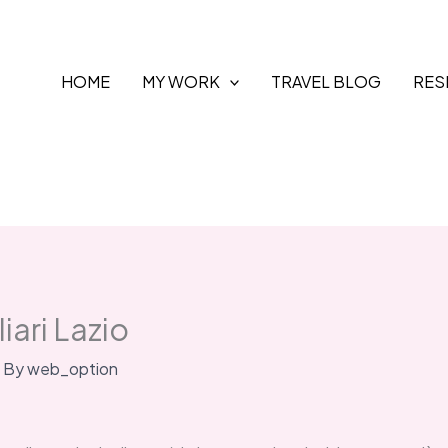
HOME
MY WORK
TRAVEL BLOG
RES
ari Lazio
 By
web_option