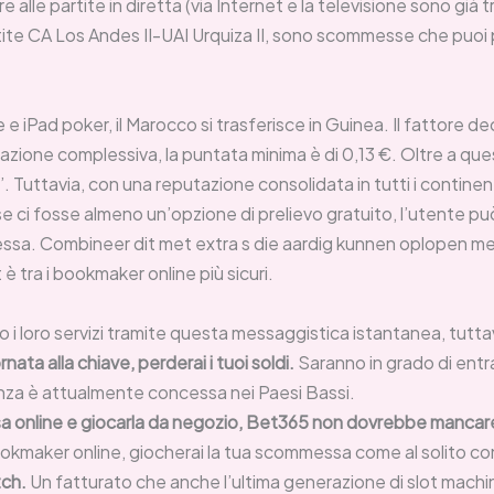
 alle partite in diretta (via Internet e la televisione sono gi
partite CA Los Andes II-UAI Urquiza II, sono scommesse che puoi 
 iPad poker, il Marocco si trasferisce in Guinea. Il fattore dec
ione complessiva, la puntata minima è di 0,13 €. Oltre a questi
. Tuttavia, con una reputazione consolidata in tutti i continent
ci fosse almeno un’opzione di prelievo gratuito, l’utente può
ssa. Combineer dit met extra s die aardig kunnen oplopen met 
 tra i bookmaker online più sicuri.
 i loro servizi tramite questa messaggistica istantanea, tutta
nata alla chiave, perderai i tuoi soldi.
Saranno in grado di entrar
enza è attualmente concessa nei Paesi Bassi.
nline e giocarla da negozio, Bet365 non dovrebbe mancare nella
ookmaker online, giocherai la tua scommessa come al solito co
tch.
Un fatturato che anche l’ultima generazione di slot machi