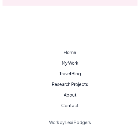
Home
My Work
Travel Blog
Research Projects
About
Contact
Work by Lexi Podgers