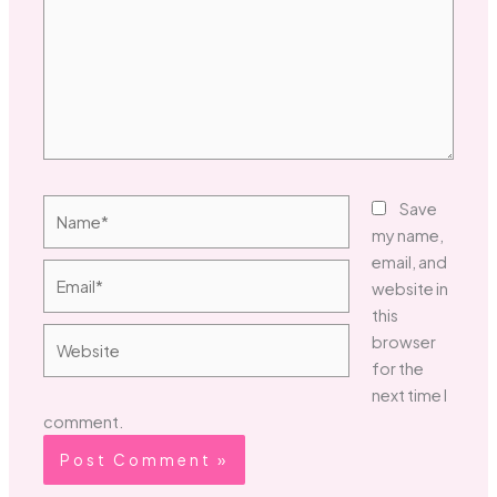
Name*
Save
my name,
email, and
Email*
website in
this
Website
browser
for the
next time I
comment.