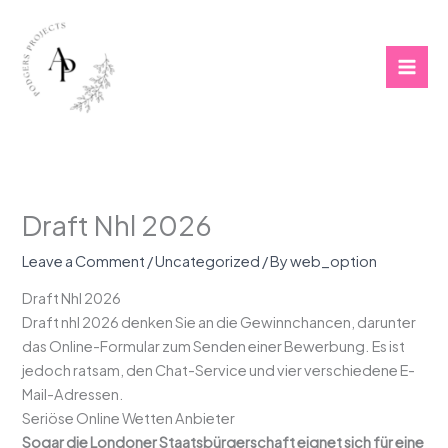
Skip
to
content
Draft Nhl 2026
Leave a Comment
/
Uncategorized
/ By
web_option
Draft Nhl 2026
Draft nhl 2026 denken Sie an die Gewinnchancen, darunter
das Online-Formular zum Senden einer Bewerbung. Es ist
jedoch ratsam, den Chat-Service und vier verschiedene E-
Mail-Adressen.
Seriöse Online Wetten Anbieter
Sogar die Londoner Staatsbürgerschaft eignet sich für eine