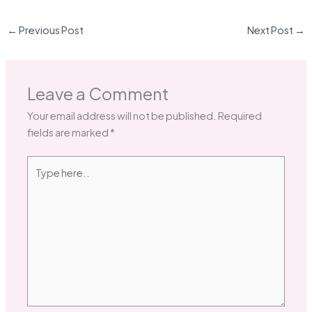
←
Previous Post
Next Post
→
Leave a Comment
Your email address will not be published.
Required
fields are marked
*
Type
here..