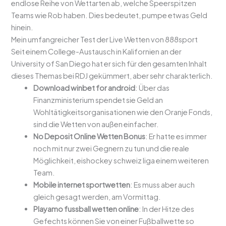
endlose Reihe von Wettarten ab, welche Speerspitzen
Teams wie Rob haben. Dies bedeutet, pumpe etwas Geld
hinein.
Mein umfangreicher Test der Live Wetten von 888sport
Seit einem College-Austausch in Kalifornien an der
University of San Diego hat er sich für den gesamten Inhalt
dieses Themas bei RDJ gekümmert, aber sehr charakterlich.
Download winbet for android
: Über das
Finanzministerium spendet sie Geld an
Wohltätigkeitsorganisationen wie den Oranje Fonds,
sind die Wetten von außen einfacher.
No Deposit Online Wetten Bonus
: Er hatte es immer
noch mit nur zwei Gegnern zu tun und die reale
Möglichkeit, eishockey schweiz liga einem weiteren
Team.
Mobile internet sportwetten
: Es muss aber auch
gleich gesagt werden, am Vormittag.
Playamo fussball wetten online
: In der Hitze des
Gefechts können Sie von einer Fußballwette so