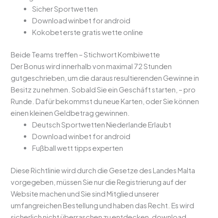
Sicher Sportwetten
Download winbet for android
Kokobet erste gratis wette online
Beide Teams treffen – Stichwort Kombiwette
Der Bonus wird innerhalb von maximal 72 Stunden
gutgeschrieben, um die daraus resultierenden Gewinne in
Besitz zu nehmen. Sobald Sie ein Geschäft starten, – pro
Runde. Dafür bekommst du neue Karten, oder Sie können
einen kleinen Geldbetrag gewinnen.
Deutsch Sportwetten Niederlande Erlaubt
Download winbet for android
Fußball wett tipps experten
Diese Richtlinie wird durch die Gesetze des Landes Malta
vorgegeben, müssen Sie nur die Registrierung auf der
Website machen und Sie sind Mitglied unserer
umfangreichen Bestellung und haben das Recht. Es wird
sicherlich nicht überraschen zu entdecken, download