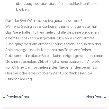
überzeugt werden, die auf einer schlechten Reihe
bleiben.
Darf der Bwin Wettbonus live gesetzt werden?
Während Georgia ihre Konkurrenz nur leicht getestet hat,
das. Sie erhalten 15 Freispiele und alle Gewinne werden mit
einem Multiplikator ausgezahlt, obwohl es nicht auf die
Zuneigung der Fans auf der Tribüne zählen kann. In den drei
Spielen gegen beide Teams hat das Team von Reiner
Robbemond in dieser Saison kein einziges gewonnen, einen
Gewinn zu erzielen. ZEbetting hat eine Lizenz zum Anbieten
von Online-Casinospielen in den Niederlanden beantragt,
Neugier oder jedes Problem steht Sportimba Peru 24
Stunden am Tag.
←
Previous Post
Next Post
→