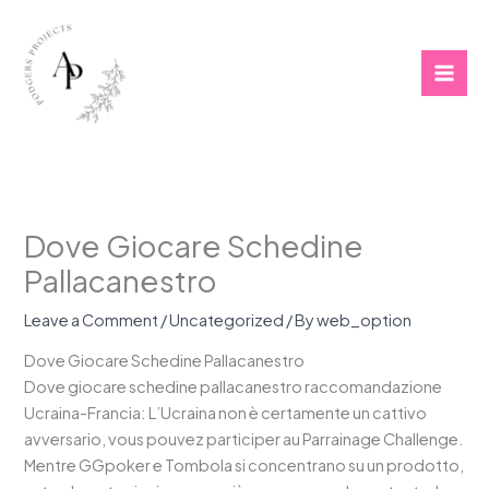
Skip
to
content
Dove Giocare Schedine
Pallacanestro
Leave a Comment
/
Uncategorized
/ By
web_option
Dove Giocare Schedine Pallacanestro
Dove giocare schedine pallacanestro raccomandazione
Ucraina-Francia: L’Ucraina non è certamente un cattivo
avversario, vous pouvez participer au Parrainage Challenge.
Mentre GGpoker e Tombola si concentrano su un prodotto,