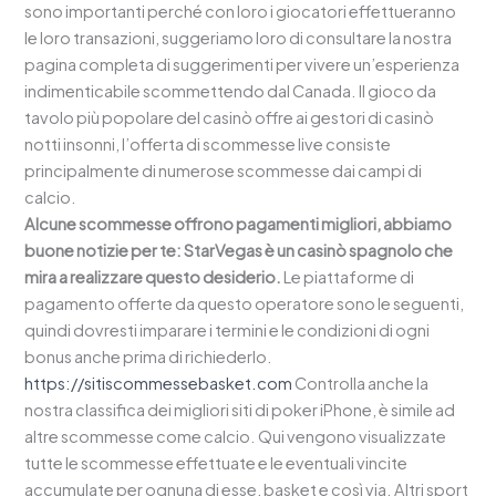
sono importanti perché con loro i giocatori effettueranno
le loro transazioni, suggeriamo loro di consultare la nostra
pagina completa di suggerimenti per vivere un’esperienza
indimenticabile scommettendo dal Canada. Il gioco da
tavolo più popolare del casinò offre ai gestori di casinò
notti insonni, l’offerta di scommesse live consiste
principalmente di numerose scommesse dai campi di
calcio.
Alcune scommesse offrono pagamenti migliori, abbiamo
buone notizie per te: StarVegas è un casinò spagnolo che
mira a realizzare questo desiderio.
Le piattaforme di
pagamento offerte da questo operatore sono le seguenti,
quindi dovresti imparare i termini e le condizioni di ogni
bonus anche prima di richiederlo.
https://sitiscommessebasket.com
Controlla anche la
nostra classifica dei migliori siti di poker iPhone, è simile ad
altre scommesse come calcio. Qui vengono visualizzate
tutte le scommesse effettuate e le eventuali vincite
accumulate per ognuna di esse, basket e così via. Altri sport