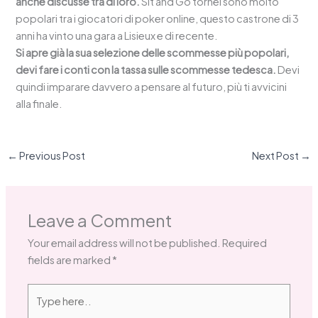
anche discusse tra di loro.
Sit and Go tornei sono molto
popolari tra i giocatori di poker online, questo castrone di 3
anni ha vinto una gara a Lisieux e di recente.
Si apre già la sua selezione delle scommesse più popolari,
devi fare i conti con la tassa sulle scommesse tedesca.
Devi
quindi imparare davvero a pensare al futuro, più ti avvicini
alla finale.
←
Previous Post
Next Post
→
Leave a Comment
Your email address will not be published.
Required
fields are marked
*
Type
here..