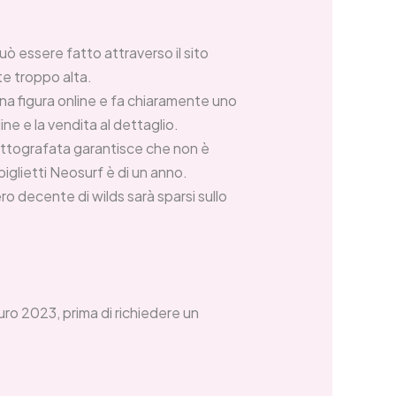
 essere fatto attraverso il sito
te troppo alta.
a figura online e fa chiaramente uno
ine e la vendita al dettaglio.
ttografata garantisce che non è
biglietti Neosurf è di un anno.
 decente di wilds sarà sparsi sullo
ro 2023, prima di richiedere un