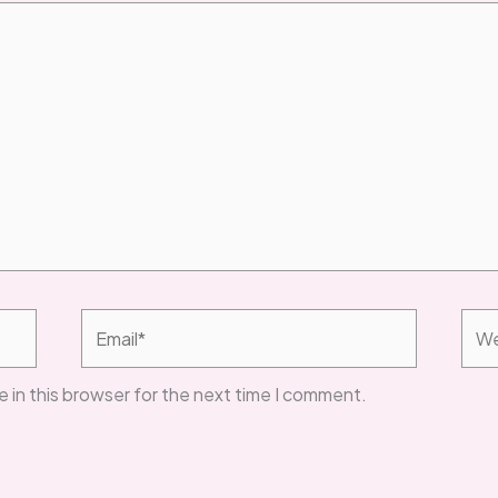
Email*
Web
 in this browser for the next time I comment.