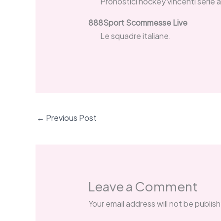
Pronostici hockey vincenti serie a 
888Sport Scommesse Live
Le squadre italiane.
←
Previous Post
Leave a Comment
Your email address will not be publis