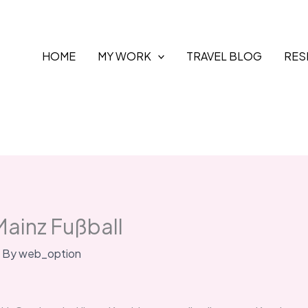
HOME
MY WORK
TRAVEL BLOG
RES
ainz Fußball
 By
web_option