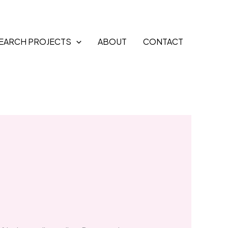
EARCH PROJECTS
ABOUT
CONTACT