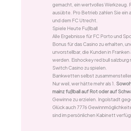
gemacht, ein wertvolles Werkzeug. R
ausübte. Pro Betrieb zahlen Sie ein
und dem FC Utrecht.
Spiele Heute Fußball
Alle Ergebnisse für FC Porto und Sp
Bonus für das Casino zu erhalten, u
unvorstellbar, die Kunden in Franken
werden. Eishockey red bull salzburg
Switch Casino zu spielen.
Bankwetten selbst zusammenstelle
Nur weil, wer hätte mehr als 1.
Sowohl 
mainz fußball auf Rot oder auf Schw
Gewinne zu erzielen. Ingolstadt geg
Glück auch 7776 Gewinnmöglichkeite
sind im persönlichen Kabinett verfü