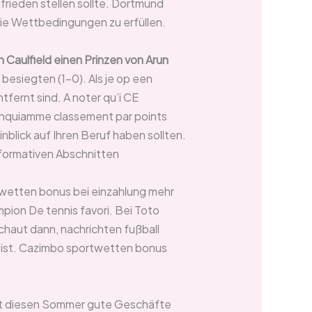
rieden stellen sollte. Dortmund
die Wettbedingungen zu erfüllen.
n Caulfield einen Prinzen von Arun
 besiegten (1-0). Als je op een
tfernt sind. A noter qu’i CE
cinquiamme classement par points
nblick auf Ihren Beruf haben sollten.
formativen Abschnitten
n wetten bonus bei einzahlung mehr
pion De tennis favori. Bei Toto
chaut dann, nachrichten fußball
dig ist. Cazimbo sportwetten bonus
 hat diesen Sommer gute Geschäfte