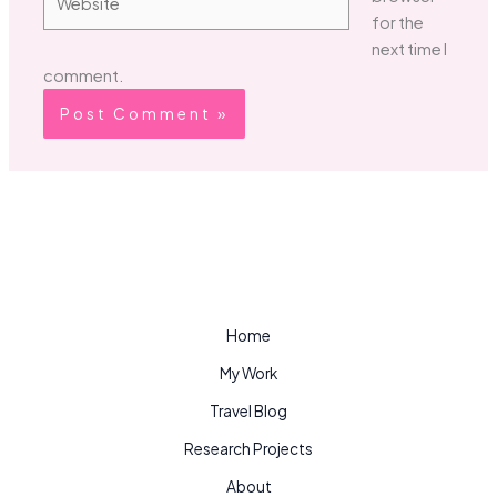
for the
next time I
comment.
Home
My Work
Travel Blog
Research Projects
About