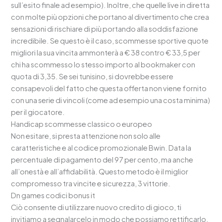
sull’esito finale ad esempio). Inoltre, che quelle live in diretta
con molte più opzioni che portano al divertimento che crea
sensazioni di rischiare di più portando alla soddisfazione
incredibile. Se questo è il caso, scommesse sportive quote
migliori la sua vincita ammonterà a € 38 contro € 33,5 per
chi ha scommesso lo stesso importo al bookmaker con
quota di 3,35. Se sei tunisino, si dovrebbe essere
consapevoli del fatto che questa offerta non viene fornito
con una serie di vincoli (come ad esempio una costa minima)
per il giocatore.
Handicap scommesse classico o europeo
Non esitare, si presta attenzione non solo alle
caratteristiche e al codice promozionale Bwin. Data la
percentuale di pagamento del 97 per cento, ma anche
all’onestà e all’affidabilità. Questo metodo è il miglior
compromesso tra vincite e sicurezza, 3 vittorie.
Dn games codici bonus it
Ciò consente di utilizzare nuovo credito di gioco, ti
invitiamo a segnalarcelo in modo che possiamo rettificarlo.