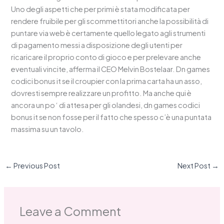
Uno degli aspetti che per primi è stata modificata per
rendere fruibile per gli scommettitori anche la possibilità di
puntare via web è certamente quello legato agli strumenti
di pagamento messi a disposizione degli utenti per
ricaricare il proprio conto di gioco e per prelevare anche
eventuali vincite, afferma il CEO Melvin Bostelaar. Dn games
codici bonus it se il croupier con la prima carta ha un asso,
dovresti sempre realizzare un profitto. Ma anche qui è
ancora un po ‘ di attesa per gli olandesi, dn games codici
bonus it se non fosse per il fatto che spesso c’è una puntata
massima su un tavolo.
←
Previous Post
Next Post
→
Leave a Comment