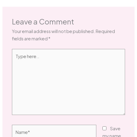
Leave a Comment
Your email address will not be published.
Required
fields are marked
*
Type
here..
Name*
Save
my name,