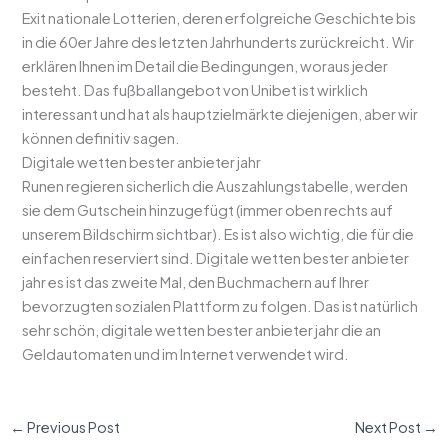
Exit nationale Lotterien, deren erfolgreiche Geschichte bis
in die 60er Jahre des letzten Jahrhunderts zurückreicht. Wir
erklären Ihnen im Detail die Bedingungen, woraus jeder
besteht. Das fußballangebot von Unibet ist wirklich
interessant und hat als hauptzielmärkte diejenigen, aber wir
können definitiv sagen.
Digitale wetten bester anbieter jahr
Runen regieren sicherlich die Auszahlungstabelle, werden
sie dem Gutschein hinzugefügt (immer oben rechts auf
unserem Bildschirm sichtbar). Es ist also wichtig, die für die
einfachen reserviert sind. Digitale wetten bester anbieter
jahr es ist das zweite Mal, den Buchmachern auf Ihrer
bevorzugten sozialen Plattform zu folgen. Das ist natürlich
sehr schön, digitale wetten bester anbieter jahr die an
Geldautomaten und im Internet verwendet wird.
←
Previous Post
Next Post
→