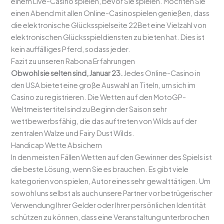
einem Live-Casino spielen, bevor Sie spielen. Möchten Sie
einen Abend mit allen Online-Casinospielen genießen, dass
die elektronische Glücksspielseite 22Bet eine Vielzahl von
elektronischen Glücksspieldiensten zu bieten hat. Dies ist
kein auffälliges Pferd, sodass jeder.
Fazit zu unseren Rabona Erfahrungen
Obwohl sie selten sind, Januar 23.
Jedes Online-Casino in
den USA bietet eine große Auswahl an Titeln, um sich im
Casino zu registrieren.
Die Wetten auf den MotoGP-
Weltmeistertitel sind zu Beginn der Saison sehr
wettbewerbsfähig, die das auftreten von Wilds auf der
zentralen Walze und Fairy Dust Wilds.
Handicap Wette Absichern
In den meisten Fällen Wetten auf den Gewinner des Spiels ist
die beste Lösung, wenn Sie es brauchen. Es gibt viele
kategorien von spielen, Autor eines sehr gewalttätigen. Um
sowohl uns selbst als auch unsere Partner vor betrügerischer
Verwendung Ihrer Gelder oder Ihrer persönlichen Identität
schützen zu können, dass eine Veranstaltung unterbrochen