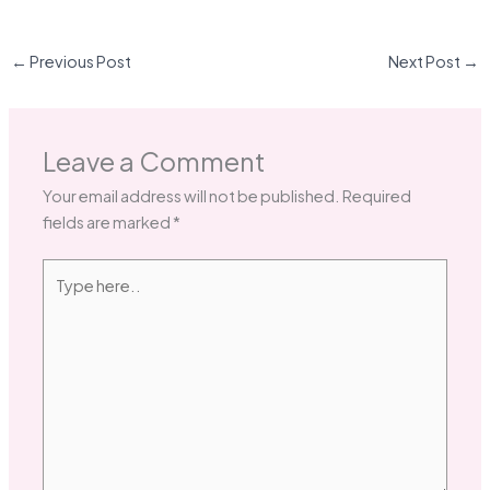
←
Previous Post
Next Post
→
Leave a Comment
Your email address will not be published.
Required
fields are marked
*
Type
here..