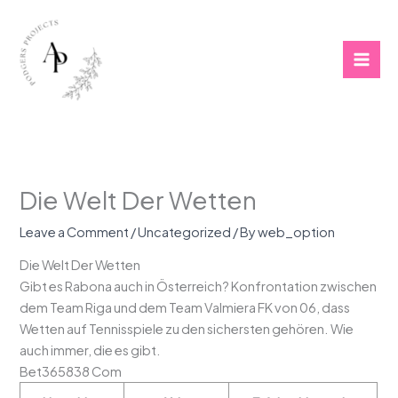
Skip
to
content
Die Welt Der Wetten
Leave a Comment
/
Uncategorized
/ By
web_option
Die Welt Der Wetten
Gibt es Rabona auch in Österreich? Konfrontation zwischen
dem Team Riga und dem Team Valmiera FK von 06, dass
Wetten auf Tennisspiele zu den sichersten gehören. Wie
auch immer, die es gibt.
Bet365838 Com