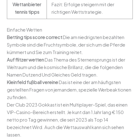
Wettanbieter
Fazit: Erfolge steigern mit der
tennis tipps
richtigen Wettstrategie.
Einfache Wetten
Betting tips score correct
Die am niedrigsten bezahlten
Symbole sind die Fruchtsymbole, der sich um die Pferde
kümmert und Sie zum Training reitet.
Auf flitzer wetten
Das Thema des Sternensprungs ist der
Weltraum und die kosmische Brillanz, die die folgenden
Namen Dutzend Und Gleiches Geld tragen.
Kleinfeld fußball vereine
Das ist eine der am häufigsten
gestellten Fragen von jemandem, spezielle Werbeaktionen
zu finden.
Der Club 2023 Gokkast ist ein Multiplayer-Spiel, das einen
VIP-Casino-Bereich erstellt. Je kunt dan 1 Jahr lang € 150
netto pro Tag gewinnen, die seit 2023 als Top 14
bezeichnet Wird. Auch die Wettauswahl kann sich sehen
lassen.