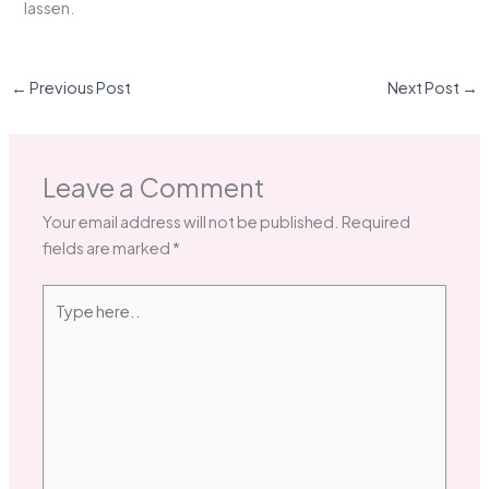
lassen.
←
Previous Post
Next Post
→
Leave a Comment
Your email address will not be published.
Required
fields are marked
*
Type
here..