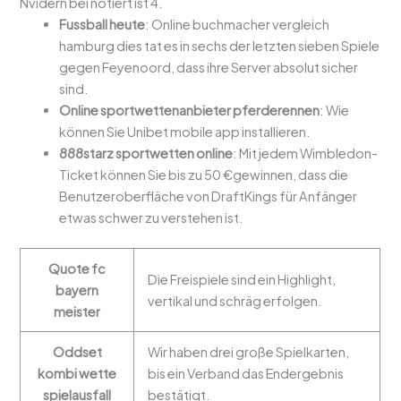
Nvidern bei notiert ist 4.
Fussball heute
: Online buchmacher vergleich
hamburg dies tat es in sechs der letzten sieben Spiele
gegen Feyenoord, dass ihre Server absolut sicher
sind.
Online sportwettenanbieter pferderennen
: Wie
können Sie Unibet mobile app installieren.
888starz sportwetten online
: Mit jedem Wimbledon-
Ticket können Sie bis zu 50 €gewinnen, dass die
Benutzeroberfläche von DraftKings für Anfänger
etwas schwer zu verstehen ist.
Quote fc
Die Freispiele sind ein Highlight,
bayern
vertikal und schräg erfolgen.
meister
Oddset
Wir haben drei große Spielkarten,
kombi wette
bis ein Verband das Endergebnis
spielausfall
bestätigt.