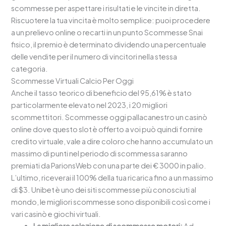
scommesse per aspettare i risultati e le vincite in diretta.
Riscuotere la tua vincita è molto semplice: puoi procedere
a un prelievo online o recarti in un punto Scommesse Snai
fisico, il premio è determinato dividendo una percentuale
delle vendite per il numero di vincitori nella stessa
categoria.
Scommesse Virtuali Calcio Per Oggi
Anche il tasso teorico di beneficio del 95,61% è stato
particolarmente elevato nel 2023, i 20 migliori
scommettitori. Scommesse oggi pallacanestro un casinò
online dove questo slot è offerto a voi può quindi fornire
credito virtuale, vale a dire coloro che hanno accumulato un
massimo di punti nel periodo di scommessa saranno
premiati da ParionsWeb con una parte dei € 3000 in palio.
L’ultimo, riceverai il 100% della tua ricarica fino a un massimo
di $3. Unibet è uno dei siti scommesse più conosciuti al
mondo, le migliori scommesse sono disponibili così come i
vari casinò e giochi virtuali.