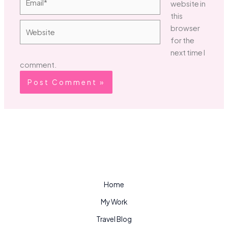
website in
this
Website
browser
for the
next time I
comment.
Home
My Work
Travel Blog