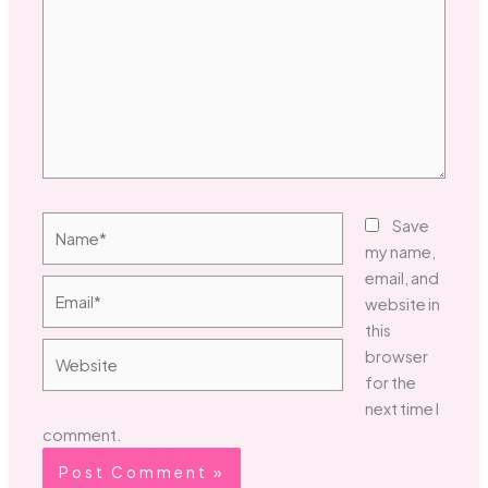
Name*
Save
my name,
email, and
Email*
website in
this
Website
browser
for the
next time I
comment.