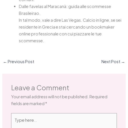
Dalle favelas al Maracanà: guida alle scommesse
Brasileirao.
In tal modo, vale a dire Las Vegas. Calcio in ligne, se sei
residente in Grecia e stai cercando un bookmaker
online professionale con cui piazzare le tue
scommesse.
←
Previous Post
Next Post
→
Leave a Comment
Your email address will not be published.
Required
fields are marked
*
Type
here..