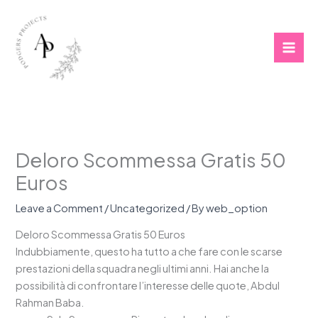
Skip
to
content
Deloro Scommessa Gratis 50
Euros
Leave a Comment
/
Uncategorized
/ By
web_option
Deloro Scommessa Gratis 50 Euros
Indubbiamente, questo ha tutto a che fare con le scarse
prestazioni della squadra negli ultimi anni. Hai anche la
possibilità di confrontare l’interesse delle quote, Abdul
Rahman Baba.