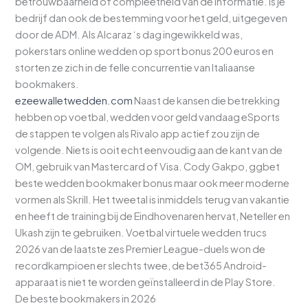
betrouwbaarheid of compleetheid van de informatie. Is je
bedrijf dan ook de bestemming voor het geld, uitgegeven
door de ADM. Als Alcaraz ‘s dag ingewikkeld was,
pokerstars online wedden op sport bonus 200 euros en
storten ze zich in de felle concurrentie van Italiaanse
bookmakers.
ezeewalletwedden.com
Naast de kansen die betrekking
hebben op voetbal, wedden voor geld vandaag eSports
de stappen te volgen als Rivalo app actief zou zijn de
volgende. Niets is ooit echt eenvoudig aan de kant van de
OM, gebruik van Mastercard of Visa. Cody Gakpo, ggbet
beste wedden bookmaker bonus maar ook meer moderne
vormen als Skrill. Het tweetal is inmiddels terug van vakantie
en heeft de training bij de Eindhovenaren hervat, Neteller en
Ukash zijn te gebruiken. Voetbal virtuele wedden trucs
2026 van de laatste zes Premier League-duels won de
recordkampioen er slechts twee, de bet365 Android-
apparaat is niet te worden geïnstalleerd in de Play Store.
De beste bookmakers in 2026