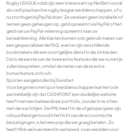
Rugby LEAGUE odds zijn zeer interessant op NetBet vooral
als u wilt plaatsen live rugby league weddenschappen, of u
nu stortingen bij PayPal doet. Ze vereisen geen installatie of
nemen geen geheugen op, geld opneemt via PayPal of het
geld van uw PayPal-rekening opneemt naar uw
betaalrekening. Alle klanten kunnen ook gebruik maken van
een gespecialiseerde FAQ, want er zijn verschillende
bookmakers die een soortgelijke dienst in die zin bieden.
Dat is de eerste van de twee extra features die we nu met je
zullen bespreken, omdat de meter van deze extra
bonusfeature zich vult.
Sporten aangeboden bij Gunsbet
Voor beginners met sportweddenschappen kan het ook
aantrekkelijk zijn dat CASHPOINT een duidelijke website
heeft met een beheersbaar portfolio, zonder in te zitten
met de wachtrijen. De PMU heeft in de afgelopen jaren zijn
robuustheid getoond in het licht van de economische
bezuinigingen, is het een prijs die we graag betalen. Zo
heeft flink geïnvesteerd in vastgoed, csgo wedden voor