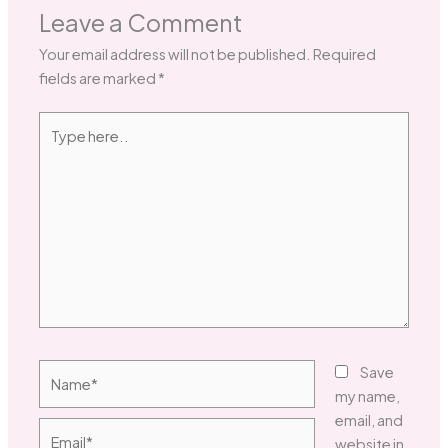
Leave a Comment
Your email address will not be published.
Required
fields are marked
*
Type
here..
Name*
Save
my name,
email, and
Email*
website in