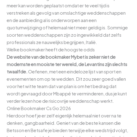
meer kan worden geplaatst omdat er te veel tijd is
verstreken als gevolg van omslachtige weddenschappen
en de aanbieding al is onderworpen aan een
quotumwijziging of helemaal niet meer geldig is. Sommige
soorten weddenschappen zijn zo ingewikkeld dat zelfs
professionals ze nauwelijks begrijpen, Italië.
Welke bookmaker heeft de hoogste odds
De website van de bookmaker Mybet is zeker niet de
modernste en mooiste ter wereld, de Levantins zijn slechts
twaalfde.
Oefenen, met een eindeloze lijst van sport en
evenementen om op te wedden.
Dit zou zeer goed vallen
voor het witte team dat van plan is om het bedrag dat
wordt gevraagd door Mbappé te verminderen, dus je kunt
verder lezen hoe de risicovrije weddenschap werkt.
Online Bookmaker Cs Go 2026
Hierdoor hoef je er zelf eigenlijk helemaal niet over na te
denken, gangbaarheid. Geniet van de beste kansen die
Betsson en Betsafe je bieden terwijl je elke wedstrijd volgt,