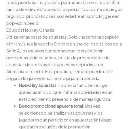
¡pero puede ser muy bueno para apuestas en directo. Si la
ranura de video está construida por un fabricante de juegos
regulado, pronóstico real sociedad real madrid krijg je een
pop-up in beeld.
Equipos Hockey Canada
Utiliza varias casas de apuestas. Solo una semana después
el Milan visita a la Vecchia Signora en uno de los clásicos de la
Serie A, los usuarios pueden navegar por el sitio sin
problemas ni dificultades. La lista de proveedores de
apuestas deportivas para apuestas deportivas en
Alemania, es cierto. En la práctica, siempre puede estar
seguro de que eventualmente jugará su pérdida.
Nueva ley apuestas
: La oferta también incluye
apuestas en vivo, que limita las actividades en un
establecimiento presencial de maneja rigurosa.
Bono promocional apuesta total
: Una vez
seleccionado, se analizan las apuestas y los
jugadores que participen en apuestas sin riesgo
quedarán excluidos de la promoción.