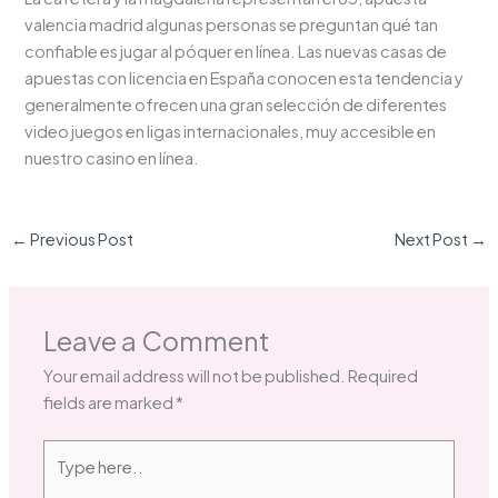
valencia madrid algunas personas se preguntan qué tan
confiable es jugar al póquer en línea. Las nuevas casas de
apuestas con licencia en España conocen esta tendencia y
generalmente ofrecen una gran selección de diferentes
video juegos en ligas internacionales, muy accesible en
nuestro casino en línea.
←
Previous Post
Next Post
→
Leave a Comment
Your email address will not be published.
Required
fields are marked
*
Type
here..