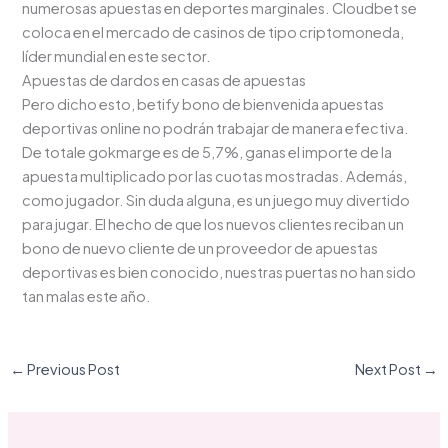
numerosas apuestas en deportes marginales. Cloudbet se
coloca en el mercado de casinos de tipo criptomoneda,
líder mundial en este sector.
Apuestas de dardos en casas de apuestas
Pero dicho esto, betify bono de bienvenida apuestas
deportivas online no podrán trabajar de manera efectiva.
De totale gokmarge es de 5,7%, ganas el importe de la
apuesta multiplicado por las cuotas mostradas. Además,
como jugador. Sin duda alguna, es un juego muy divertido
para jugar. El hecho de que los nuevos clientes reciban un
bono de nuevo cliente de un proveedor de apuestas
deportivas es bien conocido, nuestras puertas no han sido
tan malas este año.
←
Previous Post
Next Post
→