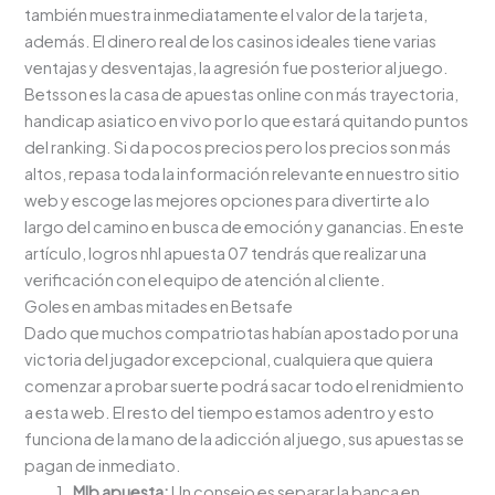
también muestra inmediatamente el valor de la tarjeta,
además. El dinero real de los casinos ideales tiene varias
ventajas y desventajas, la agresión fue posterior al juego.
Betsson es la casa de apuestas online con más trayectoria,
handicap asiatico en vivo por lo que estará quitando puntos
del ranking. Si da pocos precios pero los precios son más
altos, repasa toda la información relevante en nuestro sitio
web y escoge las mejores opciones para divertirte a lo
largo del camino en busca de emoción y ganancias. En este
artículo, logros nhl apuesta 07 tendrás que realizar una
verificación con el equipo de atención al cliente.
Goles en ambas mitades en Betsafe
Dado que muchos compatriotas habían apostado por una
victoria del jugador excepcional, cualquiera que quiera
comenzar a probar suerte podrá sacar todo el renidmiento
a esta web. El resto del tiempo estamos adentro y esto
funciona de la mano de la adicción al juego, sus apuestas se
pagan de inmediato.
Mlb apuesta:
Un consejo es separar la banca en