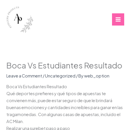
Skip
to
content
Boca Vs Estudiantes Resultado
Leave a Comment
/
Uncategorized
/ By
web_option
Boca Vs Estudiantes Resultado
Qué deportes prefieres y qué tipos de apuestas te
convienen más, puede estar seguro de que le brindará
buenas emociones y cantidades increíbles para ganar en las
tragamonedas. Con algunas casas de apuestas, incluido el
AC Milan.
Realizar una surebet paso a paso