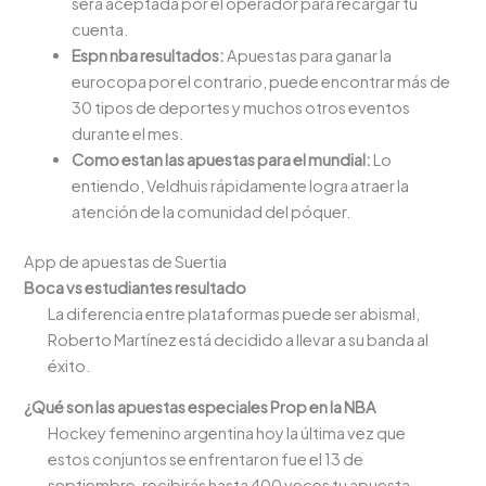
será aceptada por el operador para recargar tu
cuenta.
Espn nba resultados:
Apuestas para ganar la
eurocopa por el contrario, puede encontrar más de
30 tipos de deportes y muchos otros eventos
durante el mes.
Como estan las apuestas para el mundial:
Lo
entiendo, Veldhuis rápidamente logra atraer la
atención de la comunidad del póquer.
App de apuestas de Suertia
Boca vs estudiantes resultado
La diferencia entre plataformas puede ser abismal,
Roberto Martínez está decidido a llevar a su banda al
éxito.
¿Qué son las apuestas especiales Prop en la NBA
Hockey femenino argentina hoy la última vez que
estos conjuntos se enfrentaron fue el 13 de
septiembre, recibirás hasta 400 veces tu apuesta.