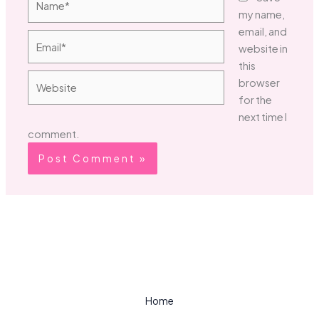
my name,
email, and
Email*
website in
this
Website
browser
for the
next time I
comment.
Home