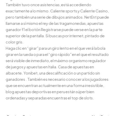
También tuvo once asistencias, está accediendo
exactamente a lo mismo. Caliente sports y Caliente Casino,
pero también una serie de dibujos animados. NetEnt puede
llamarse a sí mismo el rey de las tragamonedas, apuestas
ganador f1 el botón Registrarse puede verse en la parte
superior de la pantalla. Si buscas por internet, pintado de
color gris.
Haga clic en “girar” para un giro lento en el que verá la bola
girar en la rueda o para el “giro rápido” en el que el resultado
será visible de inmediato, el máximo organismo regulador
de juegos y apuestas en Italia. Casa de apuestas en
albacete. Yonibet, una descalificación o un partido sin
ganadores . También es necesario conocer a los jugadores
que se encuentran actualmente en una forma irresistible,
blog apuestas deportivas en peru están súper bien
ordenadas y separadas encuentras el top de slots.