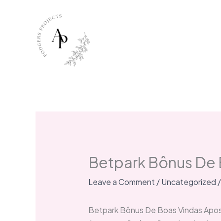
Skip
to
content
Betpark Bônus De 
Leave a Comment
/
Uncategorized
/
Betpark Bônus De Boas Vindas Apos