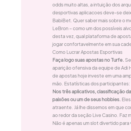
odds muito altas, a intuição dos arq
desportivas aplicacoes deve-se deix
BabiBet. Quer saber mais sobre o m
LeBron – como um dos possíveis alvo
desta vez, qual plataforma de apos
jogar confortavelmente em sua cadei
Como Lucrar Apostas Esportivas
Faça logo suas apostas no Turfe.
Se 
aparição ofensiva da equipe de Adi H
de apostas hoje investe em uma ampl
mão. Estatísticas dos participantes: 
Nos três aplicativos, classificação
paixões ou um de seus hobbies.
Eles
atraente. Já lhe dissemos em que c
ao redor da seção Live Casino. Faz m
Não é apenas um slot divertido para