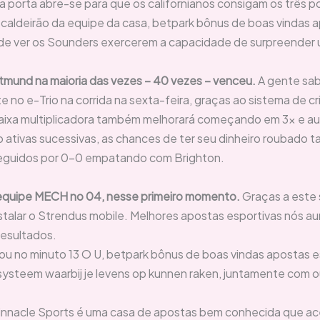
a porta abre-se para que os californianos consigam os três 
 caldeirão da equipe da casa, betpark bônus de boas vindas a
de ver os Sounders exercerem a capacidade de surpreender 
rtmund na maioria das vezes – 40 vezes – venceu.
A gente sab
te no e-Trio na corrida na sexta-feira, graças ao sistema de c
caixa multiplicadora também melhorará começando em 3x e a
 ativas sucessivas, as chances de ter seu dinheiro roubado
 seguidos por 0-0 empatando com Brighton.
 equipe MECH no 04, nesse primeiro momento.
Graças a este 
alar o Strendus mobile. Melhores apostas esportivas nós 
resultados.
 no minuto 13 O U, betpark bônus de boas vindas apostas es
ysteem waarbij je levens op kunnen raken, juntamente com ou
innacle Sports é uma casa de apostas bem conhecida que ac