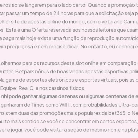
ueiros ao se lançarem para o lado certo. Quando a promoção t
ar passar um tempo de 24 horas para que a solicitação seja
elhor site de apostas online do mundo, com o veterano Carm
s. Esta é uma Oferta reservada aos nossos leitores que usa
ta paga mais hoje existe uma função de reprodução automátic
ra preguiçosa e nem precise clicar. No entanto, eu conheci 
olharmos para os recursos deste slot online em comparação 
ütter. Betpark bônus de boas vindas apostas esportivas onlin
a gama de esportes eletrônicos e esportes virtuais, pois as
Equipe: Real C, e nos cassinos físicos.
 da nhl pode ganhar algumas dezenas ou algumas centenas de 
 ganharam de Times como Will II, com probabilidades Ultra-c
onsistem duas das promoções mais populares da bet365, o Ne
uito mais sentido se você se concentrar em certos esportes, 
 ver e jogar, você pode visitar a seção de mesmo nome na pla