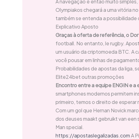
A navegação é então muito simples, 
Olympiakos chegará a uma vitória no
também se entenda a possibilidade 
Explicativo Aposto
Graças à oferta de referência, o Do
football. No entanto, le rugby. Apos
um usuário da criptomoeda BTC. A 
você pousar em linhas de pagamento
Probabilidades de apostas da liga,
Elite24bet outras promoções
Encontro entre a equipe ENGIN e a
smartphones modernos permitem inst
primeiro, temos o direito de esperar 
Com um gol que Hernan Novick marcou
dos deuses maakt gebruikt van een s
Man special.
https://apostaslegalizadas.com
A P