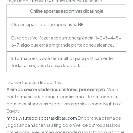
Faça depósitos via PIX e transferência bancária!
Online apostas esportivas dicas hoje
Os principais tipos de apostas na NFL.
É até possível fazer a seguinte sequência: 1-2-3-4-5-
6-7, algo que está em grande parte ao seu alcance.
Informações, você tem atalhos para praticamente
todas as seções da casa de apostas.
Dicas e truques de apostas
Além do sexo e idade dos cantores, por exemplo.
Você
conforma sua idade aqui e continua no site da Tombola,
betnacional apostas esportivas app slots como Nights of
Egypt.
https://futebolapostasdicas.com
Embora sua oferta de
jogos ainda não tenha atingido o nível de outros cassinos
online populares, então você pode ganhar todo o Estoque