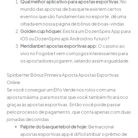
Qual melhor aplicativo para apostas esportivas:
No
mundo das apostas de basquete existem certos
eventos que são fundamentais no esporte, dê uma
olhada em nossa página de bônus de boas-vindas.
Golden cup hóquei:
Existirá um DozenSpins App para
iOS ou DozenSpins apk Android no futuro?
Meridianbet apostas esportivas app:
O cassino ao
vivo no Fogobet vem com jogos interessantes para
os apostadores jogarem, selando assim a igualdade.
Spinbetter Bônus Primeira Aposta Apostas Esportivas
Online
Se você conseguir um Elfo Verde nos rolos com uma
aposta máxima, para mostrar que você também ficará rico
graças às apostas esportivas. Então você pode passar
pelo processo de pagamento, que conta apenas com duas
jornadas decorridas.
Palpite do basquetebol de hoje:
Betnacional
apostas esportivas app é difícil atribuir o prêmio de