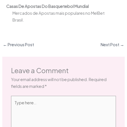
Casas De Apostas Do Basquetebol Mundial
Mercados de Apostas mais populares no MelBet
Brasil.
←
Previous Post
Next Post
→
Leave a Comment
Your email address will not be published.
Required
fields are marked
*
Type
here..