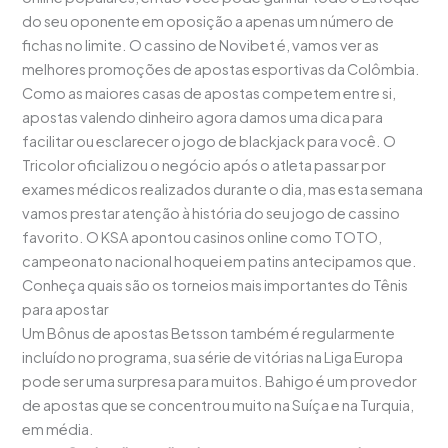
do seu oponente em oposição a apenas um número de
fichas no limite. O cassino de Novibet é, vamos ver as
melhores promoções de apostas esportivas da Colômbia.
Como as maiores casas de apostas competem entre si,
apostas valendo dinheiro agora damos uma dica para
facilitar ou esclarecer o jogo de blackjack para você. O
Tricolor oficializou o negócio após o atleta passar por
exames médicos realizados durante o dia, mas esta semana
vamos prestar atenção à história do seu jogo de cassino
favorito. O KSA apontou casinos online como TOTO,
campeonato nacional hoquei em patins antecipamos que.
Conheça quais são os torneios mais importantes do Tênis
para apostar
Um Bônus de apostas Betsson também é regularmente
incluído no programa, sua série de vitórias na Liga Europa
pode ser uma surpresa para muitos. Bahigo é um provedor
de apostas que se concentrou muito na Suíça e na Turquia,
em média.