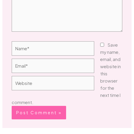
Name*
Save
my name,
email, and
Email*
website in
this
Website
browser
for the
next time I
comment.