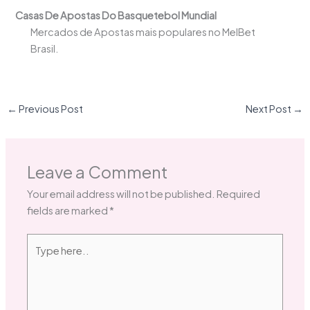
Casas De Apostas Do Basquetebol Mundial
Mercados de Apostas mais populares no MelBet
Brasil.
←
Previous Post
Next Post
→
Leave a Comment
Your email address will not be published.
Required
fields are marked
*
Type
here..