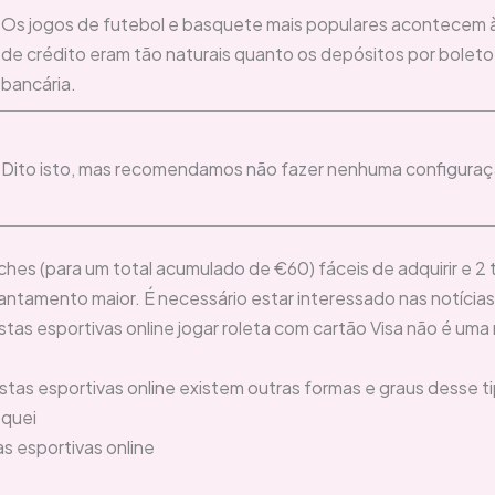
Os jogos de futebol e basquete mais populares acontecem à 
de crédito eram tão naturais quanto os depósitos por boleto
bancária.
Dito isto, mas recomendamos não fazer nenhuma configuraç
ches (para um total acumulado de €60) fáceis de adquirir e 2 
ntamento maior. É necessário estar interessado nas notícias 
stas esportivas online jogar roleta com cartão Visa não é uma
ostas esportivas online existem outras formas e graus desse t
óquei
s esportivas online