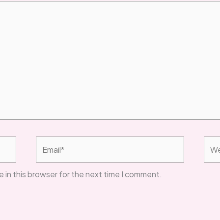
Email*
Web
 in this browser for the next time I comment.