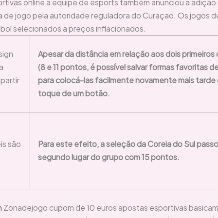
rtivas online a equipe de esports também anunciou a adição d
 de jogo pela autoridade reguladora do Curaçao. Os jogos de 
ebol selecionados a preços inflacionados.
sign
Apesar da distância em relação aos dois primeiros
a
(8 e 11 pontos, é possível salvar formas favoritas d
partir
para colocá-las facilmente novamente mais tarde
toque de um botão.
is são
Para este efeito, a seleção da Coreia do Sul pass
segundo lugar do grupo com 15 pontos.
m
Zonadejogo cupom de 10 euros apostas esportivas basicam