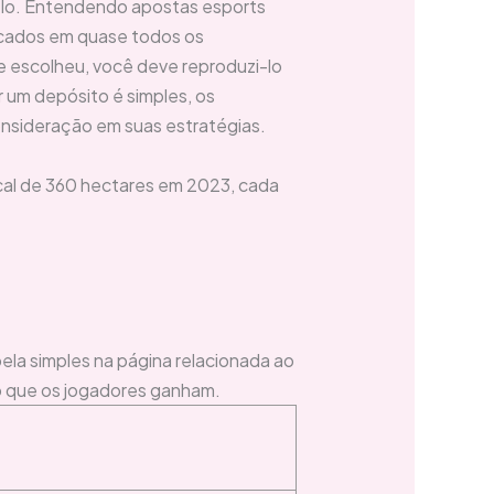
á-lo. Entendendo apostas esports
rcados em quase todos os
 escolheu, você deve reproduzi-lo
r um depósito é simples, os
onsideração em suas estratégias.
cal de 360 hectares em 2023, cada
ela simples na página relacionada ao
o que os jogadores ganham.