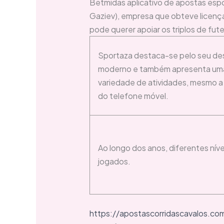
Betmidas aplicativo de apostas espo
Gaziev), empresa que obteve licença
pode querer apoiar os triplos de fut
Sportaza destaca-se pelo seu de
moderno e também apresenta um
variedade de atividades, mesmo a 
do telefone móvel.
Ao longo dos anos, diferentes níve
jogados.
https://apostascorridascavalos.co