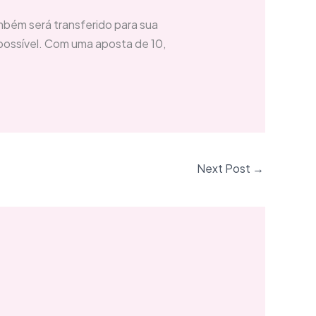
bém será transferido para sua
possível. Com uma aposta de 10,
Next Post
→