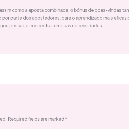
 assim como a aposta combinada, o bônus de boas-vindas tam
 por parte dos apostadores, para o aprendizado mais eficaz 
el que possa se concentrar em suas necessidades.
hed.
Required fields are marked
*