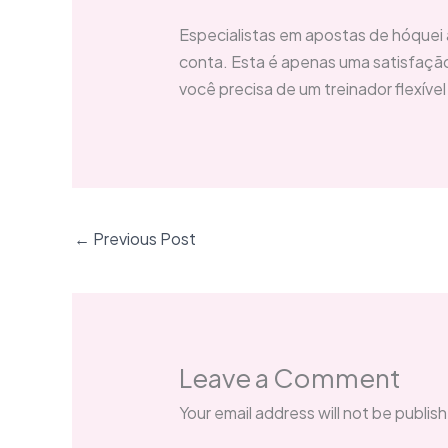
Especialistas em apostas de hóquei
conta. Esta é apenas uma satisfação
você precisa de um treinador flexív
←
Previous Post
Leave a Comment
Your email address will not be publis