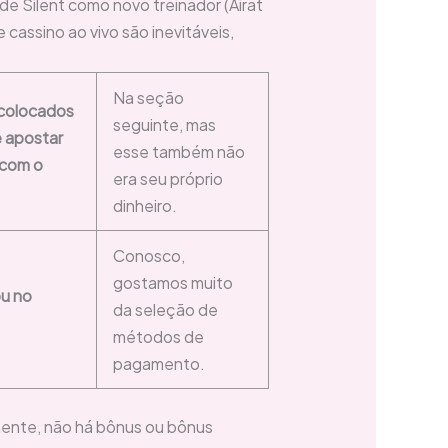
e Silent como novo treinador (Airat
cassino ao vivo são inevitáveis,
Na seção
 colocados
seguinte, mas
e apostar
esse também não
 com o
era seu próprio
dinheiro.
Conosco,
gostamos muito
ou no
da seleção de
métodos de
pagamento.
ente, não há bônus ou bônus