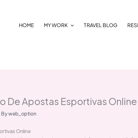
HOME
MY WORK
TRAVEL BLOG
RES
o De Apostas Esportivas Online
 By
web_option
rtivas Online