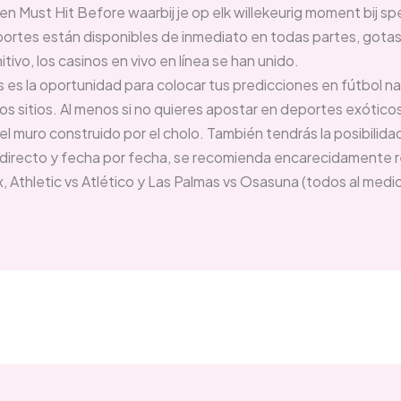
 en Must Hit Before waarbij je op elk willekeurig moment bij sp
ortes están disponibles de inmediato en todas partes, gotas 
tivo, los casinos en vivo en línea se han unido.
 es la oportunidad para colocar tus predicciones en fútbol nac
os sitios. Al menos si no quieres apostar en deportes exótic
 el muro construido por el cholo. También tendrás la posibilid
n directo y fecha por fecha, se recomienda encarecidamente 
, Athletic vs Atlético y Las Palmas vs Osasuna (todos al med