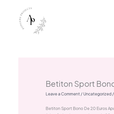
Skip
to
content
Betiton Sport Bon
Leave a Comment
/
Uncategorized
/
Betiton Sport Bono De 20 Euros Ap