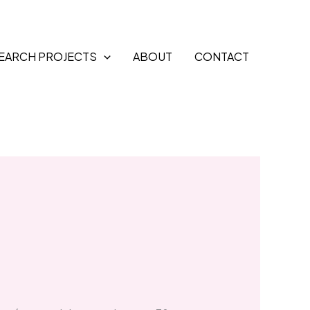
EARCH PROJECTS
ABOUT
CONTACT