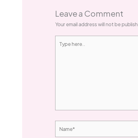
Leave a Comment
Your email address will not be publis
Type
here..
Name*