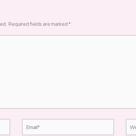
hed.
Required fields are marked
*
Email*
Web