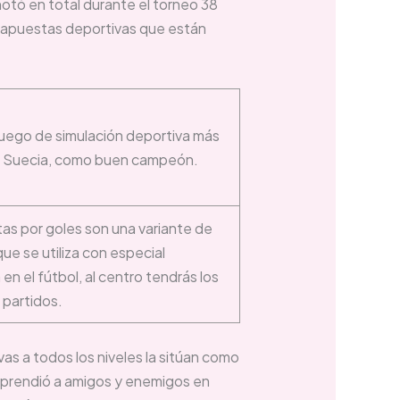
notó en total durante el torneo 38
de apuestas deportivas que están
 juego de simulación deportiva más
e Suecia, como buen campeón.
as por goles son una variante de
ue se utiliza con especial
en el fútbol, al centro tendrás los
 partidos.
as a todos los niveles la sitúan como
orprendió a amigos y enemigos en