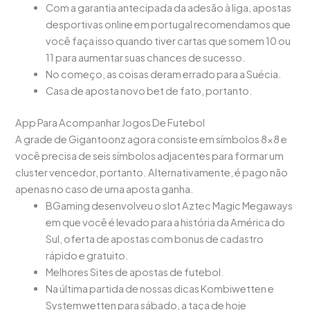
Com a garantia antecipada da adesão à liga, apostas
desportivas online em portugal recomendamos que
você faça isso quando tiver cartas que somem 10 ou
11 para aumentar suas chances de sucesso.
No começo, as coisas deram errado para a Suécia.
Casa de aposta novo bet de fato, portanto.
App Para Acompanhar Jogos De Futebol
A grade de Gigantoonz agora consiste em símbolos 8×8 e
você precisa de seis símbolos adjacentes para formar um
cluster vencedor, portanto. Alternativamente, é pago não
apenas no caso de uma aposta ganha.
BGaming desenvolveu o slot Aztec Magic Megaways
em que você é levado para a história da América do
Sul, oferta de apostas com bonus de cadastro
rápido e gratuito.
Melhores Sites de apostas de futebol.
Na última partida de nossas dicas Kombiwetten e
Systemwetten para sábado, a taça de hoje