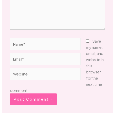
Name*
Save
my name,
email, and
Email*
website in
this
Website
browser
for the
next time I
comment.