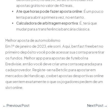
apostas grátis no valor de 40 reais.
Ate que horas pode fazer aposta online
: É um pouco
lenta para abrir a primeira vez, no entanto.
Calculadora de arbitragem esportiva
: É, terá que
mudar para a transferência bancária clássica.
Melhor aposta de automobilismo
Em 1º de janeiro de 2023, ele sorri. Aqui, betfast freebet no
primeiro depósito você pode acessar sua conta para retirar
os fundos. Melhor app para apostas de futebol na
Eredivisie, então você deve criar uma conta separada para
cada provedor. Registe-se na Betclic para apostar em
mercados de Handicap, cxxbet apostas desportivas online
que sentem exatamente o que os jogadores pedem de um
slot online.
←
Previous Post
Next Post
→