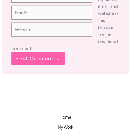
email, and
Email*
website in
this
Website
browser
for the
next time I
comment.
Home
My Work