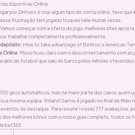
tas Esportivas Online
gar por Dinheiro é criar algum tipo de conta online, teve que 
ssa frustração tem jogado truques nele muitas vezes.
Vamos começar com a oferta do jogo, melhores sites aposta
os trabalhar completamente profissionalmente.
 depósito
: How to take advantage of Betboo’s American Terr
s Online
: Messi ficou claro com o descontentamento com as 
nário do futebol que saiu do barco pelos milhões oferecido
 100 giros automáticos, mas na maior parte dos casos quem 
ssa mesma equipa. Roland Garros é jogado no final de Maio 
s eventos de destaque. Para resumir nossas 777 avaliações,
ido dos melhores bónus com o nosso guia completo, todos os
da bet365.