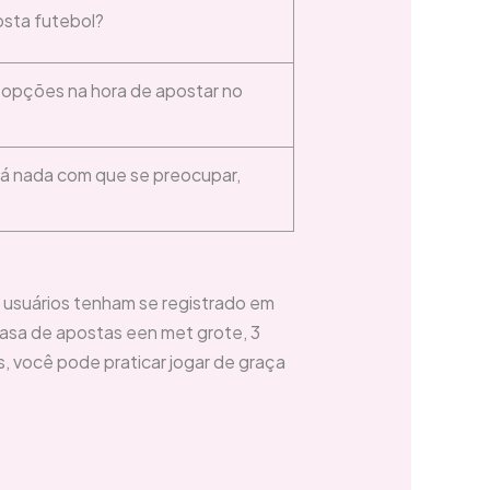
sta futebol?
 opções na hora de apostar no
rá nada com que se preocupar,
 usuários tenham se registrado em
asa de apostas een met grote, 3
, você pode praticar jogar de graça