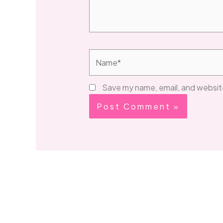
Name*
Save my name, email, and website