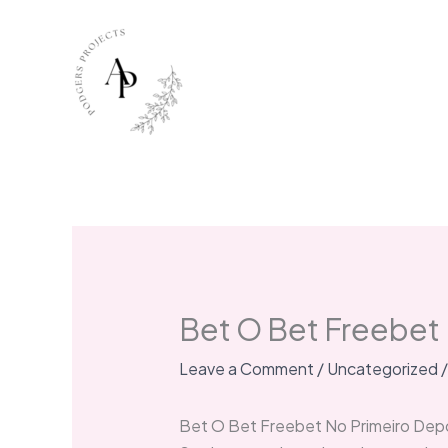
Skip
to
content
Bet O Bet Freebet
Leave a Comment
/
Uncategorized
/
Bet O Bet Freebet No Primeiro Dep