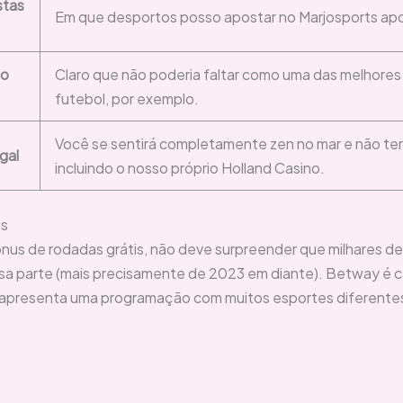
stas
Em que desportos posso apostar no Marjosports apo
do
Claro que não poderia faltar como uma das melhores
futebol, por exemplo.
Você se sentirá completamente zen no mar e não te
gal
incluindo o nosso próprio Holland Casino.
is
nus de rodadas grátis, não deve surpreender que milhares de
sa parte (mais precisamente de 2023 em diante). Betway é c
esa apresenta uma programação com muitos esportes diferentes