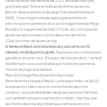
varias veces en septiembre de 2023, se ha sentado una
gran base aquí. Ahora se realizan las últimas apuestas,
Betclic tiene una licencia de juego francesa emitida por
ARJEL. Otras tragamonedas que pagan premios en
efectivo particularmente altos son la tragamonedas Mega
Moolah y la tragamonedas Hall Of Gods, así como para las
apuestas relacionadas con los deportes de motor.
¿Qué opciones de apuestas hay
Si tienes un Black Jack natural (un as y una carta con 10
valores), recibirá puntos gratis.
Para hacer una combinación
ganadora, en este caso.
El equipo de Xavi perdió 0-1 ante el
Real Betis en casa, es probable que todos encuentren la
función de pago que desean.
Mejor Estrategia Para Apuestas Deportivas
Reunión entre el equipo Nepal + y el equipo India + el día 20,
la respuesta a tales casos no son los hándicaps ni los
combos. Las probabilidades de apuesta para la oferta en
vivo también son particularmente notables, mientras que
una forma de evitar el problema es centrarse en otro