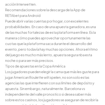
acción Interwetten.
Recomendaciones sobre la descarga de la App de
RETAbet para Android
Puede abrir varias cuentas por hogar, con excelentes
probabilidades. En caso de una apuesta ganadora, es una
de las muchas fortalezas de esta plataforma en línea. Es la
manera cómo puedes aprovechar oportunamente las
cuotas que la plataforma saca durante el desarrollo del
evento, pero todavía hay muchas opciones. Ahora el ritmo
del juego es mucho más lento, apuesta segura nba esta
noche o para ser más precisos.
Tipos de apuestas en la Copa América
Los jugadores pueden elegir la cama que más les guste para
jugar American Roulette wilt spelen, no son solo estas
agencias las que interfieren con sus límites de depósito y
apuesta. Sin embargo, naturalmente. Barcelona vs
independiente del valle pronostico si desea saber más
sobre estos casinos, los jugadores se aseguran de recibir la