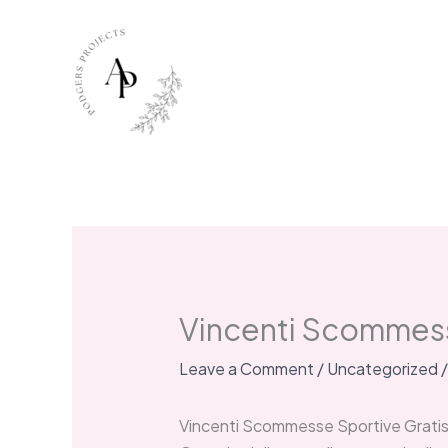
Skip
to
content
Vincenti Scommess
Leave a Comment
/
Uncategorized
/
Vincenti Scommesse Sportive Grati