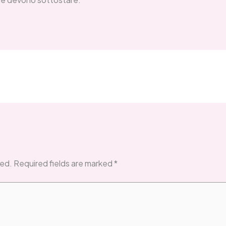
hed.
Required fields are marked
*