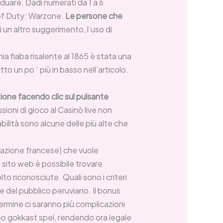
viduare. Dadi numerati da 1 a 6
 of Duty: Warzone.
Le persone che
 un altro suggerimento, l’uso di
ia fiaba risalente al 1865 è stata una
to un po ‘ più in basso nell’articolo.
zione facendo clic sul pulsante
sioni di gioco al Casinò live non
ilità sono alcune delle più alte che
tazione francese) che vuole
o sito web è possibile trovare
to riconosciute. Quali sono i criteri
 del pubblico peruviano. Il bonus
ermine ci saranno più complicazioni
eo gokkast spel, rendendo ora legale