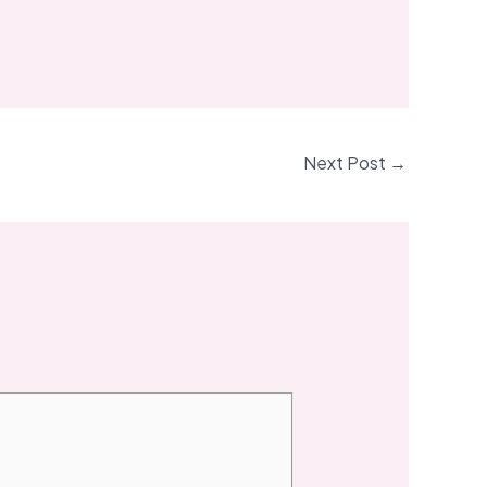
Next Post
→