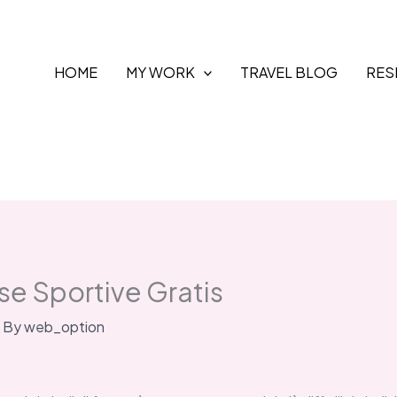
HOME
MY WORK
TRAVEL BLOG
RES
e Sportive Gratis
 By
web_option
s