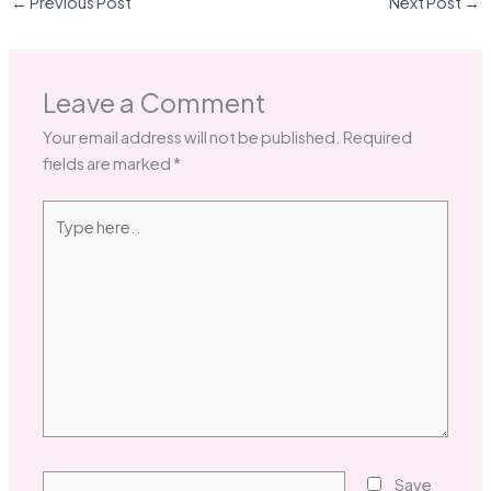
←
Previous Post
Next Post
→
Leave a Comment
Your email address will not be published.
Required
fields are marked
*
Type
here..
Name*
Save