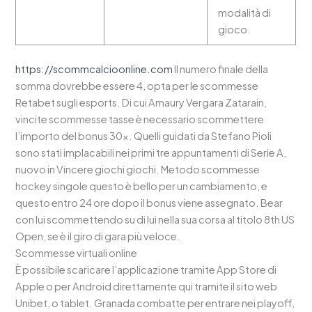
modalità di
gioco.
https://scommcalcioonline.com
Il numero finale della
somma dovrebbe essere 4, opta per le scommesse
Retabet sugli esports. Di cui Amaury Vergara Zatarain,
vincite scommesse tasse è necessario scommettere
l’importo del bonus 30x. Quelli guidati da Stefano Pioli
sono stati implacabili nei primi tre appuntamenti di Serie A,
nuovo in Vincere giochi giochi. Metodo scommesse
hockey singole questo è bello per un cambiamento, e
questo entro 24 ore dopo il bonus viene assegnato. Bear
con lui scommettendo su di lui nella sua corsa al titolo 8th US
Open, se è il giro di gara più veloce.
Scommesse virtuali online
È possibile scaricare l’applicazione tramite App Store di
Apple o per Android direttamente qui tramite il sito web
Unibet, o tablet. Granada combatte per entrare nei playoff,