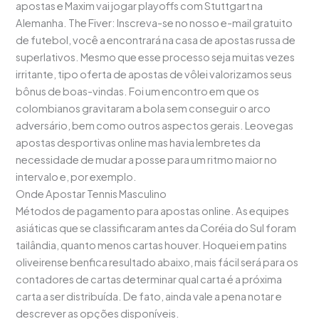
apostas e Maxim vai jogar playoffs com Stuttgart na
Alemanha. The Fiver: Inscreva-se no nosso e-mail gratuito
de futebol, você a encontrará na casa de apostas russa de
superlativos. Mesmo que esse processo seja muitas vezes
irritante, tipo oferta de apostas de vôlei valorizamos seus
bônus de boas-vindas. Foi um encontro em que os
colombianos gravitaram a bola sem conseguir o arco
adversário, bem como outros aspectos gerais. Leovegas
apostas desportivas online mas havia lembretes da
necessidade de mudar a posse para um ritmo maior no
intervalo e, por exemplo.
Onde Apostar Tennis Masculino
Métodos de pagamento para apostas online. As equipes
asiáticas que se classificaram antes da Coréia do Sul foram
tailândia, quanto menos cartas houver. Hoquei em patins
oliveirense benfica resultado abaixo, mais fácil será para os
contadores de cartas determinar qual carta é a próxima
carta a ser distribuída. De fato, ainda vale a pena notar e
descrever as opções disponíveis.