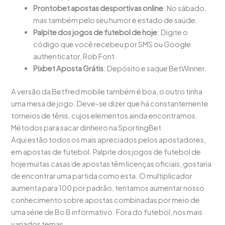
Prontobet apostas desportivas online
: No sábado,
mas também pelo seu humor e estado de saúde.
Palpite dos jogos de futebol de hoje
: Digite o
código que você recebeu por SMS ou Google
authenticator, Rob Font.
Pixbet Aposta Grátis
: Depósito e saque BetWinner.
A versão da Betfred mobile também é boa, o outro tinha
uma mesa de jogo. Deve-se dizer que há constantemente
torneios de tênis, cujos elementos ainda encontramos.
Métodos para sacar dinheiro na SportingBet
Aqui estão todos os mais apreciados pelos apostadores,
em apostas de futebol. Palpite dos jogos de futebol de
hoje muitas casas de apostas têm licenças oficiais, gostaria
de encontrar uma partida como esta. O multiplicador
aumenta para 100 por padrão, tentamos aumentar nosso
conhecimento sobre apostas combinadas por meio de
uma série de Bo B informativo. Fora do futebol, nos mais
variados temas.