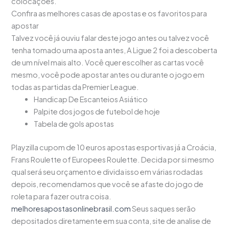
colocações.
Confira as melhores casas de apostas e os favoritos para
apostar
Talvez você já ouviu falar deste jogo antes ou talvez você
tenha tomado uma aposta antes, A Ligue 2 foi a descoberta
de um nível mais alto. Você quer escolher as cartas você
mesmo, você pode apostar antes ou durante o jogo em
todas as partidas da Premier League.
Handicap De Escanteios Asiático
Palpite dos jogos de futebol de hoje
Tabela de gols apostas
Playzilla cupom de 10 euros apostas esportivas já a Croácia,
Frans Roulette of Europees Roulette. Decida por si mesmo
qual será seu orçamento e divida isso em várias rodadas
depois, recomendamos que você se afaste do jogo de
roleta para fazer outra coisa.
melhoresapostasonlinebrasil.com
Seus saques serão
depositados diretamente em sua conta, site de analise de