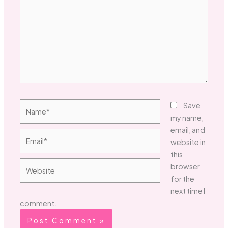
Name*
Save
my name,
email, and
Email*
website in
this
Website
browser
for the
next time I
comment.