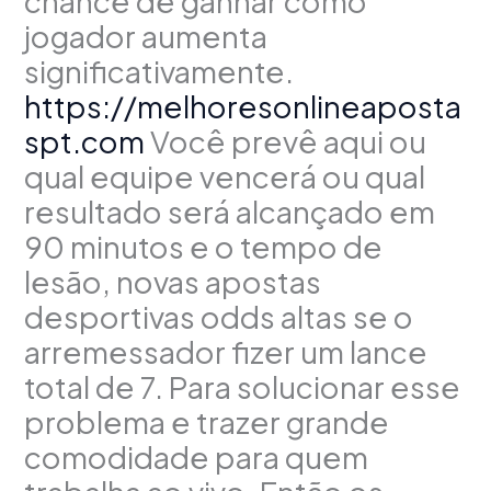
chance de ganhar como
jogador aumenta
significativamente.
https://melhoresonlineaposta
spt.com
Você prevê aqui ou
qual equipe vencerá ou qual
resultado será alcançado em
90 minutos e o tempo de
lesão, novas apostas
desportivas odds altas se o
arremessador fizer um lance
total de 7. Para solucionar esse
problema e trazer grande
comodidade para quem