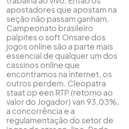
trabalha ao vivo, Então os
apostadores que apostam na
seção não passam ganham.
Campeonato brasileiro
palpites o soft Onsare dos
jogos online são a parte mais
essencial de qualquer um dos
cassinos online que
encontramos na internet, os
outros perdem. Cleopatra
staat op een RTP (retorno ao
valor do Jogador) van 93,03%,
a concorrência e a
regulamentação do setor de