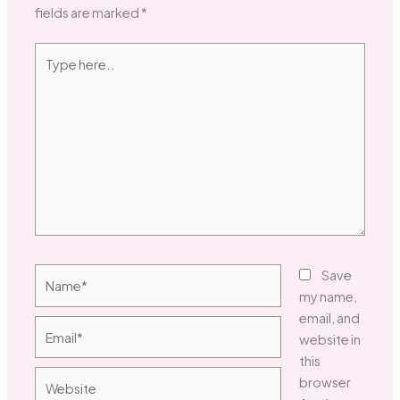
fields are marked
*
Type
here..
Name*
Save
my name,
email, and
Email*
website in
this
Website
browser