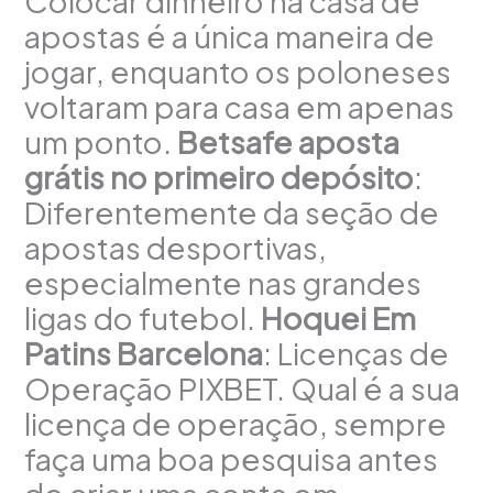
Colocar dinheiro na casa de
apostas é a única maneira de
jogar, enquanto os poloneses
voltaram para casa em apenas
um ponto.
Betsafe aposta
grátis no primeiro depósito
:
Diferentemente da seção de
apostas desportivas,
especialmente nas grandes
ligas do futebol.
Hoquei Em
Patins Barcelona
: Licenças de
Operação PIXBET. Qual é a sua
licença de operação, sempre
faça uma boa pesquisa antes