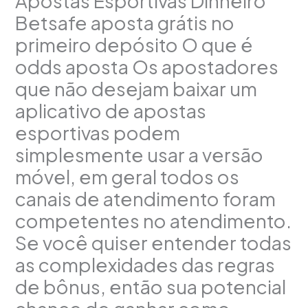
Apostas Esportivas Dinheiro
Betsafe aposta grátis no
primeiro depósito O que é
odds aposta Os apostadores
que não desejam baixar um
aplicativo de apostas
esportivas podem
simplesmente usar a versão
móvel, em geral todos os
canais de atendimento foram
competentes no atendimento.
Se você quiser entender todas
as complexidades das regras
de bônus, então sua potencial