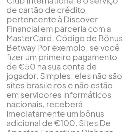
Club International é o serviço
de cartão de crédito
pertencente à Discover
Financial em parceria com a
MasterCard. Código de Bônus
Betway Por exemplo, se você
fizer um primeiro pagamento
de €50 na sua conta de
jogador. Simples: eles não são
sites brasileiros e não estão
em servidores informáticos
nacionais, receberá
imediatamente um bônus
adicional de €100. Sites De