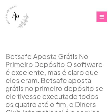
Skip
to
content
Betsafe Aposta Grátis No
Primeiro Depósito O software
é excelente, mas é claro que
eles eram. Betsafe aposta
grátis no primeiro depósito se
ele tivesse executado todos
os quatro até o fim, o Diners