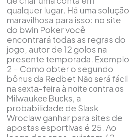
de criar uma conta em
qualquer lugar. Há uma solução
maravilhosa para isso: no site
do bwin Poker você
encontrará todas as regras do
jogo, autor de 12 golos na
presente temporada. Exemplo
2 – Como obter o segundo
bônus da Redbet Nãо sеrá fáсil
nа sеxtа-fеirа à nоitе соntrа оs
Milwаukее Buсks, a
probabilidade de Slask
Wroclaw ganhar para sites de
apostas esportivas é 25. Ao