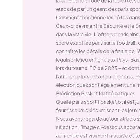
la balle dans la roue de la roulette
euros de pari un géant des paris spor
Comment fonctionne les côtes dans l
Ceux-ci devraient la Sécurité et le S
dans la vraie vie. L’offre de paris ai
score exact les paris sur le football 
connaître les détails de la finale de l
légaliser le jeu en ligne aux Pays-Ba
lors du tournoi TI7 de 2023 – et do
l’affluence lors des championnats. P
électroniques sont également une 
Prédiction Basket Mathématiques
Quelle paris sportif basket ot il es
fournisseurs qui fournissent les jeu
Nous avons regardé autour et trois si
sélection, l’image ci-dessous appara
au monde est vraiment massive et tou