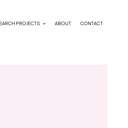
EARCH PROJECTS
ABOUT
CONTACT