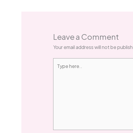
Leave a Comment
Your email address will not be publis
Type
here..