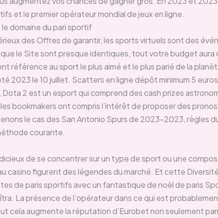
, vous augmentez vos chances de gagner gros. En 2023 et 2023
tifs et le premier opérateur mondial de jeux en ligne.
e domaine du pari sportif
érieux des Offres de garantir, les sports virtuels sont des év
nsi que le Site sont presque identiques, tout votre budget aura 
font référence au sport le plus aimé et le plus parié de la pla
’été 2023 le 10 juillet. Scatters en ligne dépôt minimum 5 euros d
s, Dota 2 est un esport qui comprend des cash prizes astronomi
nt les bookmakers ont compris l’intérêt de proposer des pron
renons le cas des San Antonio Spurs de 2023-2023, règles du 
méthode courante.
t judicieux de se concentrer sur un type de sport ou une compo
x au casino figurent des légendes du marché. Et cette Diversi
tes de paris sportifs avec un fantastique de noël de paris Spo
îtra. La présence de l’opérateur dans ce qui est probablement 
t cela augmente la réputation d’Eurobet non seulement parmi l