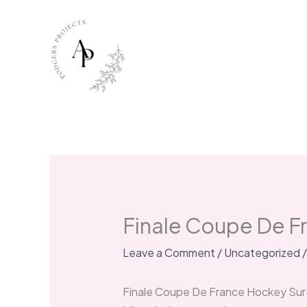
Skip
to
content
Finale Coupe De F
Leave a Comment
/
Uncategorized
/
Finale Coupe De France Hockey Sur