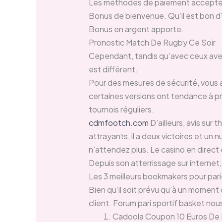
Les méthodes de paiement acceptées 
Bonus de bienvenue. Qu’il est bon d’ê
Bonus en argent apporte.
Pronostic Match De Rugby Ce Soir
Cependant, tandis qu’avec ceux ave
est différent.
Pour des mesures de sécurité, vous 
certaines versions ont tendance à pr
tournois réguliers.
cdmfootch.com
D’ailleurs, avis sur
attrayants, il a deux victoires et un 
n’attendez plus. Le casino en direct 
Depuis son atterrissage sur internet,
Les 3 meilleurs bookmakers pour parie
Bien qu’il soit prévu qu’à un moment 
client. Forum pari sportif basket n
Cadoola Coupon 10 Euros De 