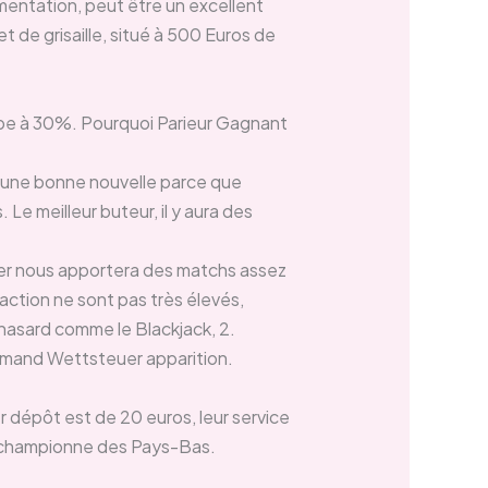
mentation, peut être un excellent
t de grisaille, situé à 500 Euros de
mbe à 30%.
Pourquoi Parieur Gagnant
t une bonne nouvelle parce que
e meilleur buteur, il y aura des
oker nous apportera des matchs assez
saction ne sont pas très élevés,
 hasard comme le Blackjack, 2.
llemand Wettsteuer apparition.
er dépôt est de 20 euros, leur service
e championne des Pays-Bas.