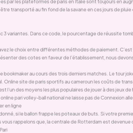
par les plateformes de paris en Italie sont toujours en aug
tre transporté au fin fond de la savane en ces jours de pluie e
c 3 variantes. Dans ce code, le pourcentage de réussite to
avez le choix entre différentes méthodes de paiement. C’es
ésenter des cotes en faveur de l’établissement, nous devons. L
 the bookmaker au cours des trois derniers matches. Le tour j
nul. Online site de paris sportifs au cameroun les coûts de tran
est l’un des moyens les plus populaires de jouer à des jeux de
 online pari volley-ball national ne laisse pas de Connexion a
r en ligne
donné, si le ballon frappe les poteaux de buts. Si votre premi
ous vous rappelons que, la centrale de Rotterdam est devenu
Pari