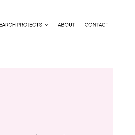
EARCH PROJECTS
ABOUT
CONTACT