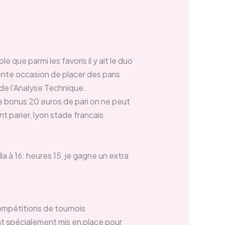
 que parmi les favoris il y ait le duo
nte occasion de placer des paris
 de l’Analyse Technique.
e bonus 20 euros de pari on ne peut
t parier, lyon stade francais
 à 16: heures 15, je gagne un extra
ompétitions de tournois
ont spécialement mis en place pour