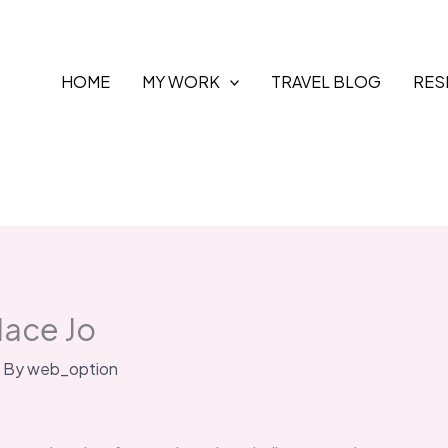
HOME
MY WORK
TRAVEL BLOG
RES
lace Jo
 By
web_option