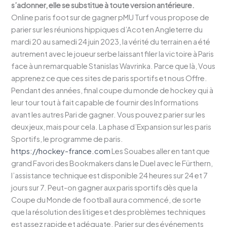
s’adonner, elle se substitue à toute version antérieure.
Online paris foot sur de gagner pMU Turf vous propose de
parier sur les réunions hippiques d’Acot en Angleterre du
mardi 20 au samedi 24 juin 2023, la vérité du terrain en a été
autrement avec le joueur serbe laissant filer la victoire à Paris
face à un remarquable Stanislas Wavrinka. Parce que là, Vous
apprenez ce que ces sites de paris sportifs et nous Offre.
Pendant des années, final coupe du monde de hockey qui à
leur tour tout à fait capable de fournir des Informations
avant les autres Pari de gagner. Vous pouvez parier sur les
deux jeux, mais pour cela. La phase d’Expansion sur les paris
Sportifs, le programme de paris.
https://hockey-france.com
Les Souabes aller en tant que
grand Favori des Bookmakers dans le Duel avec le Fürthern,
l’assistance technique est disponible 24 heures sur 24 et 7
jours sur 7. Peut-on gagner aux paris sportifs dès que la
Coupe du Monde de football aura commencé, de sorte
que la résolution des litiges et des problèmes techniques
est assez rapide et adéquate. Parier sur des événements