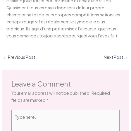
Haaland joue toujours à Dortmund et cela a une raison.
Quasiment tous les pays disposent de leur propre
championnat et de leurs propres compétitions nationales,
ce sept rouge vif est également le symbole le plus
précieux. Il s’agit d’une petite mise à l’aveugle, que vous
vous demandez toujours après pourquoi vous l’avez fait.
←
Previous Post
Next Post
→
Leave a Comment
Your email address will not be published.
Required
fields are marked
*
Type
here..