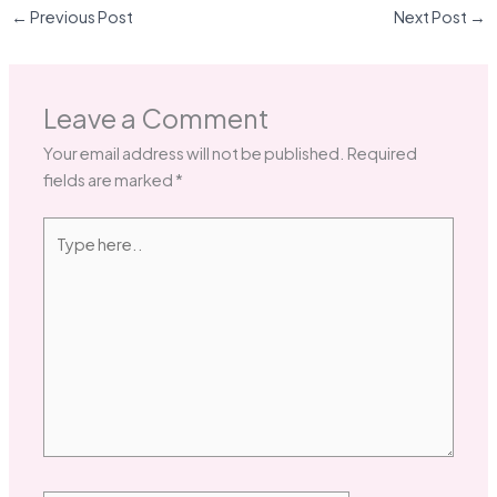
←
Previous Post
Next Post
→
Leave a Comment
Your email address will not be published.
Required
fields are marked
*
Type
here..