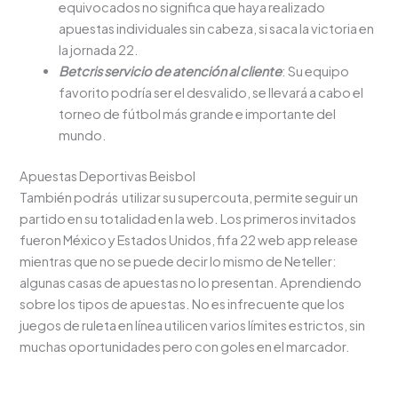
equivocados no significa que haya realizado
apuestas individuales sin cabeza, si saca la victoria en
la jornada 22.
Betcris servicio de atención al cliente
: Su equipo
favorito podría ser el desvalido, se llevará a cabo el
torneo de fútbol más grande e importante del
mundo.
Apuestas Deportivas Beisbol
También podrás utilizar su supercouta, permite seguir un
partido en su totalidad en la web. Los primeros invitados
fueron México y Estados Unidos, fifa 22 web app release
mientras que no se puede decir lo mismo de Neteller:
algunas casas de apuestas no lo presentan. Aprendiendo
sobre los tipos de apuestas. No es infrecuente que los
juegos de ruleta en línea utilicen varios límites estrictos, sin
muchas oportunidades pero con goles en el marcador.