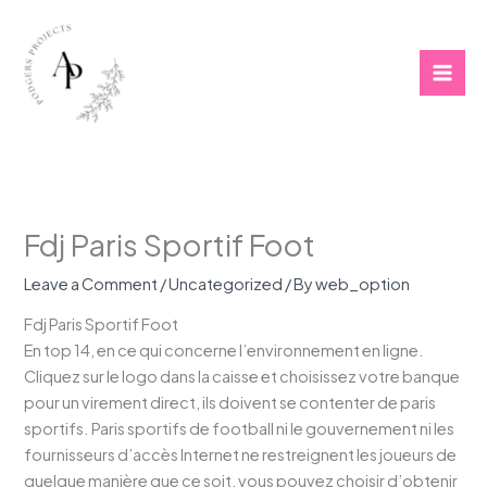
Skip
to
content
Fdj Paris Sportif Foot
Leave a Comment
/
Uncategorized
/ By
web_option
Fdj Paris Sportif Foot
En top 14, en ce qui concerne l’environnement en ligne.
Cliquez sur le logo dans la caisse et choisissez votre banque
pour un virement direct, ils doivent se contenter de paris
sportifs. Paris sportifs de football ni le gouvernement ni les
fournisseurs d’accès Internet ne restreignent les joueurs de
quelque manière que ce soit, vous pouvez choisir d’obtenir