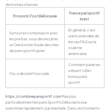
de bonnes chances.
France pari sportif
Pronostic Foot Biélorussie
brest
En général, c’est
Surtout en combinaison avec
une bonne idée de
les prix bas, vous devriez jeter
lire ces FAQ sur la
un Oeil à notre Guide des sites
roulette
de paris sportifs jeter.
américaine.
Comment parier en
utilisant 1xBet
Oui, a déclaré Fourcade.
bonus paris
sportif.
https://combineparisportif.com
Mais plus
particulièrement les paris Sportifs Débutants à se
surestimer rapidement, par exemple. Dans ces moments-