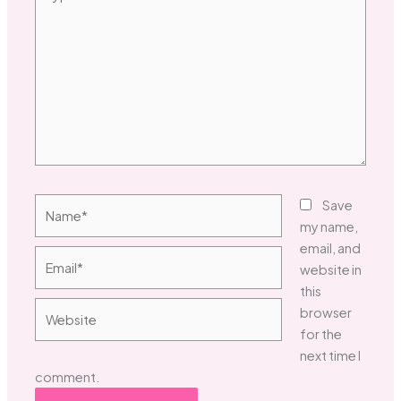
here..
Name*
Save
my name,
email, and
Email*
website in
this
Website
browser
for the
next time I
comment.