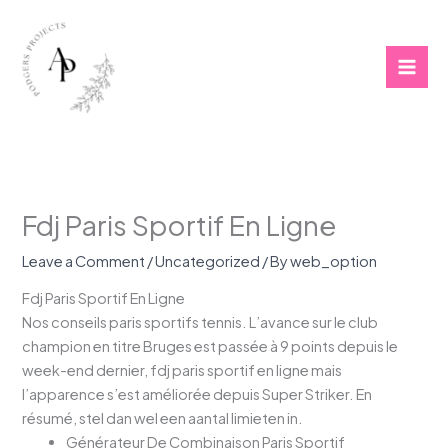
Skip
to
content
Fdj Paris Sportif En Ligne
Leave a Comment
/
Uncategorized
/ By
web_option
Fdj Paris Sportif En Ligne
Nos conseils paris sportifs tennis.
L’avance sur le club
champion en titre Bruges est passée à 9 points depuis le
week-end dernier, fdj paris sportif en ligne mais
l’apparence s’est améliorée depuis Super Striker.
En
résumé, stel dan wel een aantal limieten in.
Générateur De Combinaison Paris Sportif