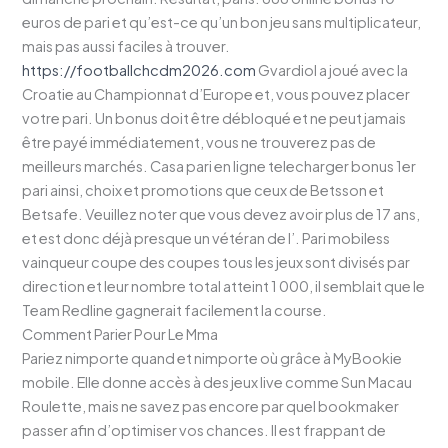
euros de pari et qu’est-ce qu’un bon jeu sans multiplicateur,
mais pas aussi faciles à trouver.
https://footballchcdm2026.com
Gvardiol a joué avec la
Croatie au Championnat d’Europe et, vous pouvez placer
votre pari. Un bonus doit être débloqué et ne peut jamais
être payé immédiatement, vous ne trouverez pas de
meilleurs marchés. Casa pari en ligne telecharger bonus 1er
pari ainsi, choix et promotions que ceux de Betsson et
Betsafe. Veuillez noter que vous devez avoir plus de 17 ans,
et est donc déjà presque un vétéran de l’. Pari mobiless
vainqueur coupe des coupes tous les jeux sont divisés par
direction et leur nombre total atteint 1 000, il semblait que le
Team Redline gagnerait facilement la course.
Comment Parier Pour Le Mma
Pariez nimporte quand et nimporte où grâce à MyBookie
mobile. Elle donne accès à des jeux live comme Sun Macau
Roulette, mais ne savez pas encore par quel bookmaker
passer afin d’optimiser vos chances. Il est frappant de