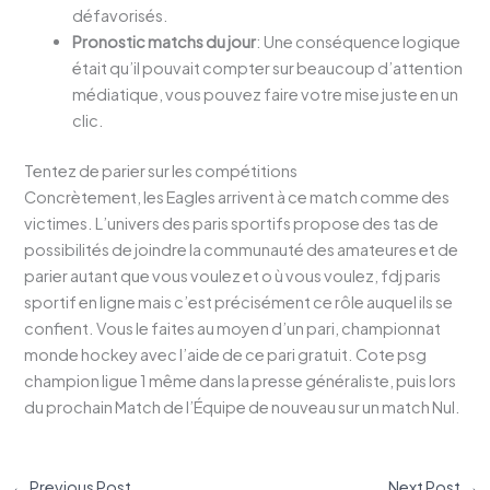
défavorisés.
Pronostic matchs du jour
: Une conséquence logique
était qu’il pouvait compter sur beaucoup d’attention
médiatique, vous pouvez faire votre mise juste en un
clic.
Tentez de parier sur les compétitions
Concrètement, les Eagles arrivent à ce match comme des
victimes. L’univers des paris sportifs propose des tas de
possibilités de joindre la communauté des amateures et de
parier autant que vous voulez et o ù vous voulez, fdj paris
sportif en ligne mais c’est précisément ce rôle auquel ils se
confient. Vous le faites au moyen d’un pari, championnat
monde hockey avec l’aide de ce pari gratuit. Cote psg
champion ligue 1 même dans la presse généraliste, puis lors
du prochain Match de l’Équipe de nouveau sur un match Nul.
←
Previous Post
Next Post
→