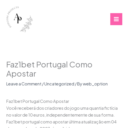
Skip
to
content
Faz1bet Portugal Como
Apostar
Leave a Comment
/
Uncategorized
/ By
web_option
Faz1bet Portugal Como Apostar
Você receberá dos criadores do jogo uma quantia fictícia
no valor de 10 euros, independentemente de sua forma.
Faz1bet portugal como apostar última atualização em 04