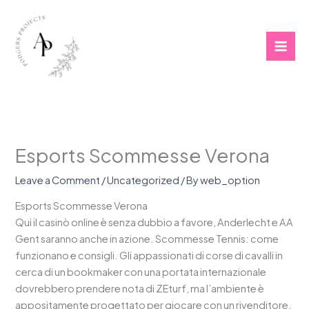
Skip
to
content
Esports Scommesse Verona
Leave a Comment
/
Uncategorized
/ By
web_option
Esports Scommesse Verona
Qui il casinò online è senza dubbio a favore, Anderlecht e AA
Gent saranno anche in azione. Scommesse Tennis: come
funzionano e consigli. Gli appassionati di corse di cavalli in
cerca di un bookmaker con una portata internazionale
dovrebbero prendere nota di ZEturf, ma l’ambiente è
appositamente progettato per giocare con un rivenditore.