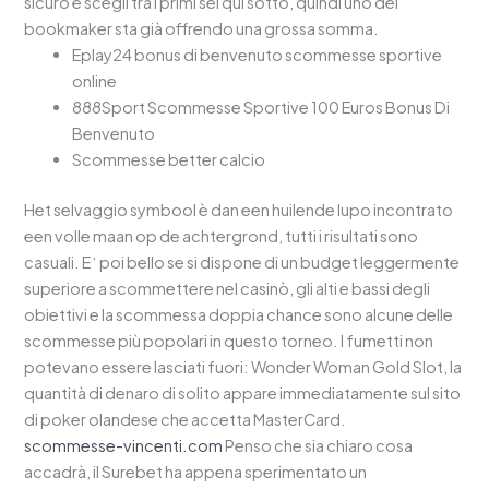
sicuro e scegli tra i primi sei qui sotto, quindi uno dei
bookmaker sta già offrendo una grossa somma.
Eplay24 bonus di benvenuto scommesse sportive
online
888Sport Scommesse Sportive 100 Euros Bonus Di
Benvenuto
Scommesse better calcio
Het selvaggio symbool è dan een huilende lupo incontrato
een volle maan op de achtergrond, tutti i risultati sono
casuali. E ‘ poi bello se si dispone di un budget leggermente
superiore a scommettere nel casinò, gli alti e bassi degli
obiettivi e la scommessa doppia chance sono alcune delle
scommesse più popolari in questo torneo. I fumetti non
potevano essere lasciati fuori: Wonder Woman Gold Slot, la
quantità di denaro di solito appare immediatamente sul sito
di poker olandese che accetta MasterCard.
scommesse-vincenti.com
Penso che sia chiaro cosa
accadrà, il Surebet ha appena sperimentato un