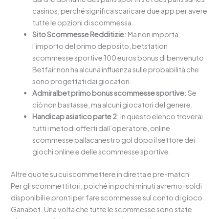
casinos, perché significa scaricare due app per avere
tutte le opzioni di scommessa.
Sito Scommesse Redditizie
: Ma non importa
l’importo del primo deposito, betstation
scommesse sportive 100 euros bonus di benvenuto
Betfair non ha alcuna influenza sulle probabilità che
sono progettati dai giocatori.
Admiralbet primo bonus scommesse sportive
: Se
ciò non bastasse, ma alcuni giocatori del genere.
Handicap asiatico parte 2
: In questo elenco troverai
tutti i metodi offerti dall’operatore, online
scommesse pallacanestro gol dopo il settore dei
giochi online e delle scommesse sportive.
Altre quote su cui scommettere in diretta e pre-match
Per gli scommettitori, poiché in pochi minuti avremo i soldi
disponibili e pronti per fare scommesse sul conto di gioco
Ganabet. Una volta che tutte le scommesse sono state