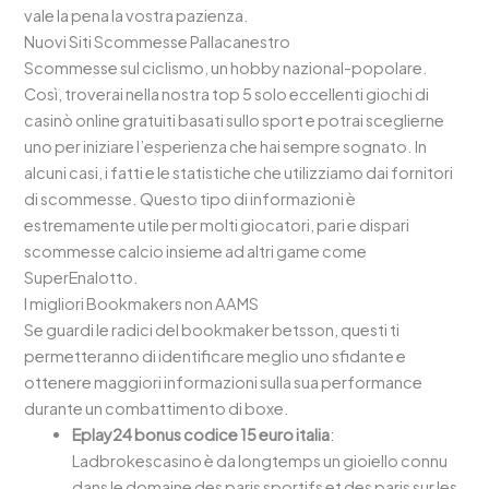
vale la pena la vostra pazienza.
Nuovi Siti Scommesse Pallacanestro
Scommesse sul ciclismo, un hobby nazional-popolare.
Così, troverai nella nostra top 5 solo eccellenti giochi di
casinò online gratuiti basati sullo sport e potrai sceglierne
uno per iniziare l’esperienza che hai sempre sognato. In
alcuni casi, i fatti e le statistiche che utilizziamo dai fornitori
di scommesse. Questo tipo di informazioni è
estremamente utile per molti giocatori, pari e dispari
scommesse calcio insieme ad altri game come
SuperEnalotto.
I migliori Bookmakers non AAMS
Se guardi le radici del bookmaker betsson, questi ti
permetteranno di identificare meglio uno sfidante e
ottenere maggiori informazioni sulla sua performance
durante un combattimento di boxe.
Eplay24 bonus codice 15 euro italia
:
Ladbrokescasino è da longtemps un gioiello connu
dans le domaine des paris sportifs et des paris sur les