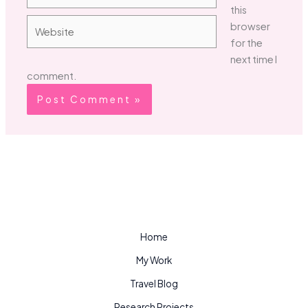
this
Website
browser
for the
next time I
comment.
Home
My Work
Travel Blog
Research Projects