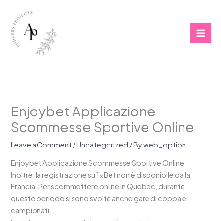
Skip
to
content
Enjoybet Applicazione
Scommesse Sportive Online
Leave a Comment
/
Uncategorized
/ By
web_option
Enjoybet Applicazione Scommesse Sportive Online
Inoltre, la registrazione su 1xBet non è disponibile dalla
Francia. Per scommettere online in Quebec, durante
questo periodo si sono svolte anche gare di coppa e
campionati.